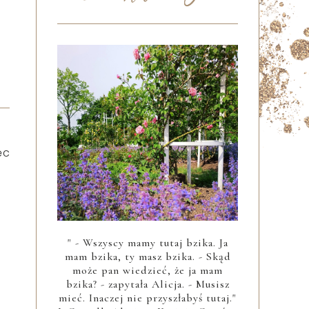
ęc
" - Wszyscy mamy tutaj bzika. Ja
mam bzika, ty masz bzika. - Skąd
może pan wiedzieć, że ja mam
bzika? - zapytała Alicja. - Musisz
mieć. Inaczej nie przyszłabyś tutaj."