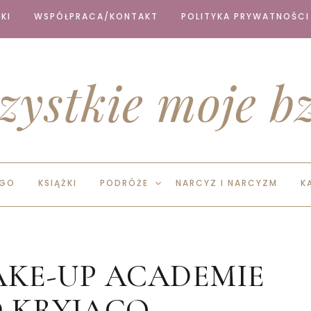
KI
WSPÓŁPRACA/KONTAKT
POLITYKA PRYWATNOŚCI
zystkie moje bz
EGO
KSIĄŻKI
PODRÓŻE
NARCYZ I NARCYZM
K
AKE-UP ACADEMIE
 KRYJĄCO-