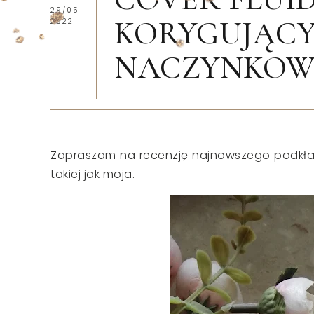
29/05
KORYGUJĄCY
2022
NACZYNKOW
Zapraszam na recenzję najnowszego podkła
takiej jak moja.