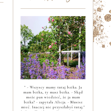
" - Wszyscy mamy tutaj bzika. Ja
mam bzika, ty masz bzika. - Skąd
może pan wiedzieć, że ja mam
bzika? - zapytała Alicja. - Musisz
mieć. Inaczej nie przyszłabyś tutaj."