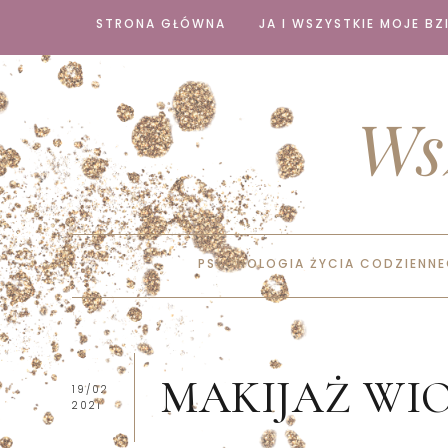
STRONA GŁÓWNA
JA I WSZYSTKIE MOJE BZI
Ws
PSYCHOLOGIA ŻYCIA CODZIENN
MAKIJAŻ WIO
19/02
2021