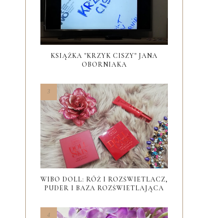
KSIĄŻKA "KRZYK CISZY" JANA
OBORNIAKA
WIBO DOLL: RÓŻ I ROZŚWIETLACZ,
PUDER I BAZA ROZŚWIETLAJĄCA