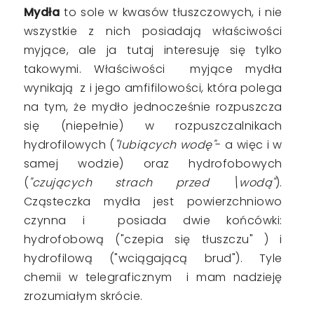
Mydła
to sole w kwasów tłuszczowych, i nie
wszystkie z nich posiadają właściwości
myjące, ale ja tutaj interesuję się tylko
takowymi. Właściwości myjące mydła
wynikają z i jego amfifilowości, która polega
na tym, że mydło jednocześnie rozpuszcza
się (niepełnie) w rozpuszczalnikach
hydrofilowych (
"lubiących wodę"
- a więc i w
samej wodzie) oraz hydrofobowych
(
"czujących strach przed \wodą"
).
Cząsteczka mydła jest powierzchniowo
czynna i posiada dwie końcówki:
hydrofobową ("czepia się tłuszczu" ) i
hydrofilową ("wciągającą brud"). Tyle
chemii w telegraficznym i mam nadzieję
zrozumiałym skrócie.