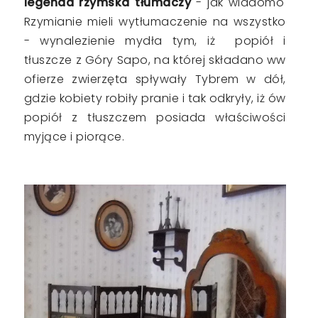
legenda rzymska tłumaczy
- jak wiadomo
Rzymianie mieli wytłumaczenie na wszystko
- wynalezienie mydła tym, iż popiół i
tłuszcze z Góry Sapo, na której składano ww
ofierze zwierzęta spływały Tybrem w dół,
gdzie kobiety robiły pranie i tak odkryły, iż ów
popiół z tłuszczem posiada właściwości
myjące i piorące.