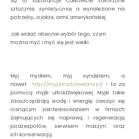
Są to substancje całkowicie stworzone
sztucznie,
syntetycznie
, a wynalezione na
potrzeby, a jakże, armii amerykańskiej.
Jak widać obecnie wybór tego, czym
można myć i myć się jest wielki.
Myj mydłem, myj syndetem, a
nawet
http://myjultradzwiekami.pl/
- to za
pomocą
myjki ultradźwiękowej.
Myjki takie
zaoszczędzają wodę i energię ciesząc się
rosnącym zainteresowaniem w firmach
zajmujących się naprawą i regeneracją
podzespołów, serwisem maszyn oraz
ich konserwacją.