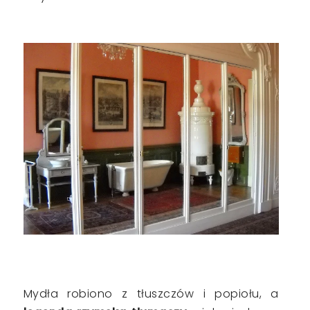
Mydła robiono z tłuszczów i popiołu, a