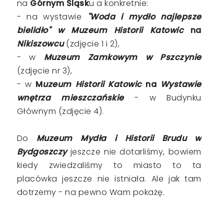
na
Górnym Śląsk
u a konkretnie:
- na wystawie
"Woda i mydło najlepsze
bielidło" w Muzeum Historii Katowic
na
Nikiszowcu
(zdjęcie 1 i 2),
- w
Muzeum Zamkowym w Pszczynie
(zdjęcie nr 3),
- w
M
uzeum Historii Katowic
na
Wystawie
wnętrza mieszczańskie
- w Budynku
Głównym (zdjęcie 4).
Do
Muzeum Mydła i Historii Brudu w
Bydgoszczy
jeszcze nie dotarliśmy, bowiem
kiedy zwiedzaliśmy to miasto to ta
placówka jeszcze nie istniała. Ale jak tam
dotrzemy - na pewno Wam pokażę.