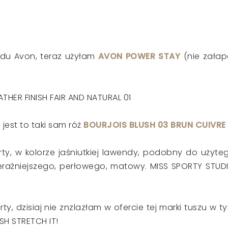
du Avon, teraz użyłam
AVON POWER STAY
(nie załap
EATHER FINISH FAIR AND NATURAL 01
i jest to taki sam róż
BOURJOIS BLUSH 03 BRUN CUIVRE
ty, w kolorze jaśniutkiej lawendy, podobny do użyte
d teraźniejszego, perłowego, matowy. MISS SPORTY STUD
ty, dzisiaj nie znzlazłam w ofercie tej marki tuszu w t
SH STRETCH IT!