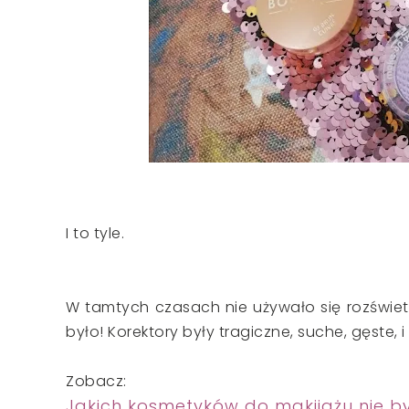
I to tyle.
W tamtych czasach nie używało się rozświetl
było! Korektory były tragiczne, suche, gęste, 
Zobacz:
Jakich kosmetyków do makijażu nie by