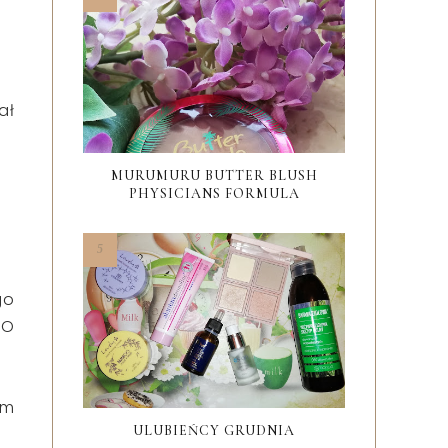
ał
MURUMURU BUTTER BLUSH
PHYSICIANS FORMULA
go
IO
ym
ULUBIEŃCY GRUDNIA