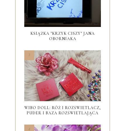
KSIĄŻKA "KRZYK CISZY" JANA
OBORNIAKA
WIBO DOLL: RÓŻ I ROZŚWIETLACZ,
PUDER I BAZA ROZŚWIETLAJĄCA