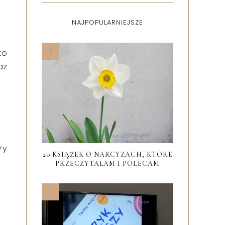
NAJPOPULARNIEJSZE
to
aż
zy
20 KSIĄŻEK O NARCYZACH, KTÓRE
PRZECZYTAŁAM I POLECAM