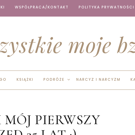
KI
WSPÓŁPRACA/KONTAKT
POLITYKA PRYWATNOŚCI
zystkie moje bz
EGO
KSIĄŻKI
PODRÓŻE
NARCYZ I NARCYZM
K
MÓJ PIERWSZY
ED 25 LAT :)