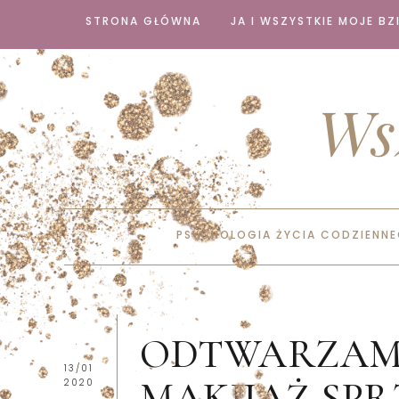
STRONA GŁÓWNA
JA I WSZYSTKIE MOJE BZI
Ws
PSYCHOLOGIA ŻYCIA CODZIENN
ODTWARZAM 
13/01
MAKIJAŻ SPRZ
2020