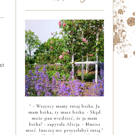
st
" - Wszyscy mamy tutaj bzika. Ja
mam bzika, ty masz bzika. - Skąd
może pan wiedzieć, że ja mam
bzika? - zapytała Alicja. - Musisz
mieć. Inaczej nie przyszłabyś tutaj."