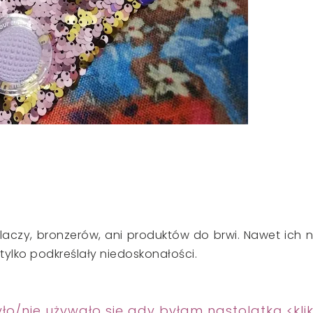
aczy, bronzerów, ani produktów do brwi. Nawet ich n
i tylko podkreślały niedoskonałości.
ło/nie używało się gdy byłam nastolatką <kli