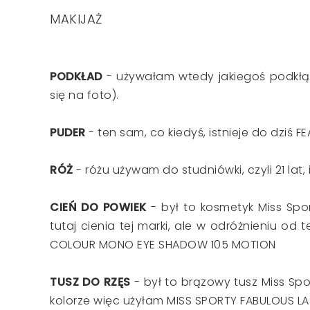
MAKIJAŻ
PODKŁAD
- używałam wtedy jakiegoś podkłą
się na foto).
PUDER
- ten sam, co kiedyś, istnieje do dziś F
RÓŻ
- różu używam do studniówki, czyli 21 lat, 
CIEŃ DO POWIEK
- był to kosmetyk Miss Spor
tutaj cienia tej marki, ale w odróżnieniu o
COLOUR MONO EYE SHADOW 105 MOTION
TUSZ DO RZĘS
- był to brązowy tusz Miss Spor
kolorze więc użyłam MISS SPORTY FABULOUS LA