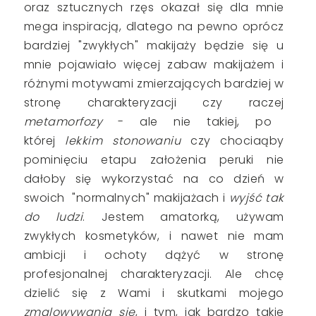
oraz sztucznych rzęs okazał się dla mnie
mega inspiracją, dlatego na pewno oprócz
bardziej "zwykłych" makijaży będzie się u
mnie pojawiało więcej zabaw makijażem i
różnymi motywami zmierzających bardziej w
stronę charakteryzacji czy raczej
metamorfozy
- ale nie takiej, po
której
lekkim
stonowaniu
czy chociaąby
pominięciu etapu założenia peruki nie
dałoby się wykorzystać na co dzień w
swoich "normalnych" makijażach i
wyjść tak
do ludzi
. Jestem amatorką, używam
zwykłych kosmetyków, i nawet nie mam
ambicji i ochoty dążyć w stronę
profesjonalnej charakteryzacji. Ale chcę
dzielić się z Wami i skutkami mojego
zmalowywania się
, i tym, jak bardzo takie