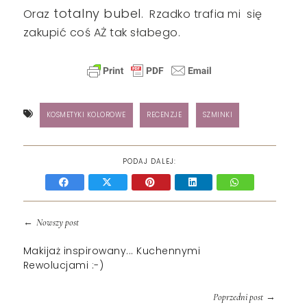
totalny bubel
Oraz
. Rzadko trafia mi się
zakupić coś AŻ tak słabego.
KOSMETYKI KOLOROWE
RECENZJE
SZMINKI
PODAJ DALEJ:
←
Nowszy post
Makijaż inspirowany... Kuchennymi
Rewolucjami :-)
→
Poprzedni post