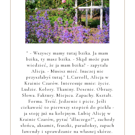
" - Wszyscy mamy tutaj bzika. Ja mam
bzika, ty masz bzika. - Skąd może pan
wiedzieć, że ja mam bzika? - zapytała
Alicja. - Musisz mieć. Inaczej nie
przyszłabyś tutaj." L.Carroll, Alicja w
Krainie Czarów. Interesuje mnie: życie.
Ludzie. Kolory. Tkaniny. Desenie. Obrazy.
Słowa. Faktury. Miejsca. Zapachy. Kształt.
Forma. Treść. Jedzenie i picie. Jeśli
ciekawość to pierwszy stopień do piekła -
ja stoję już na kolejnym. Lubię Alicję w
Krainie Czarów, pytać "dlaczego?", zachody
słońca, aksamit, fraszki, paradoksy, zapach
lawendy i sprawdzanie na własnej skórze.