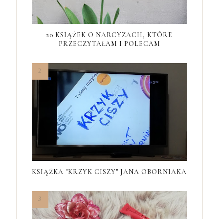
20 KSIĄŻEK O NARCYZACH, KTÓRE
PRZECZYTAŁAM I POLECAM
KSIĄŻKA "KRZYK CISZY" JANA OBORNIAKA