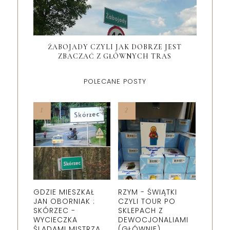
ŻABOJADY CZYLI JAK DOBRZE JEST
ZBACZAĆ Z GŁÓWNYCH TRAS
POLECANE POSTY
GDZIE MIESZKAŁ
RZYM - ŚWIĄTKI
JAN OBORNIAK :
CZYLI TOUR PO
SKÓRZEC -
SKLEPACH Z
WYCIECZKA
DEWOCJONALIAMI
ŚLADAMI MISTRZA.
(GŁÓWNIE).