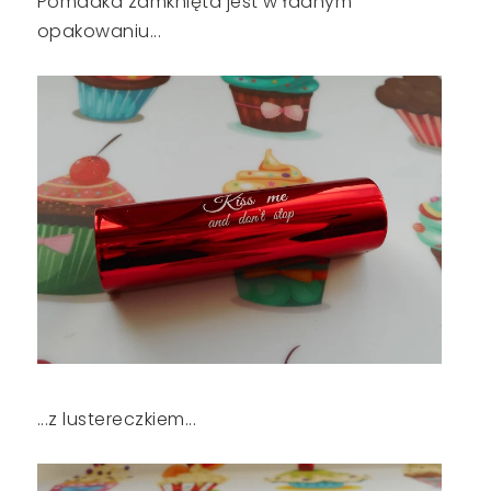
Pomadka zamknięta jest w ładnym
opakowaniu...
...z lustereczkiem...