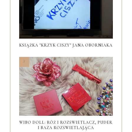
KSIĄŻKA "KRZYK CISZY" JANA OBORNIAKA
WIBO DOLL: RÓŻ I ROZŚWIETLACZ, PUDER
I BAZA ROZŚWIETLAJĄCA