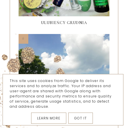
ULUBIEŃCY GRUDNIA
This site uses cookies from Google to deliver its
services and to analyze traffic. Your IP address and
user-agent are shared with Google along with
performance and security metrics to ensure quality
ŻABOJADY CZYLI JAK DOBRZE JEST
of service, generate usage statistics, and to detect
ZBACZAĆ Z GŁÓWNYCH TRAS
and address abuse.
POLECANE POSTY
LEARN MORE
GOT IT