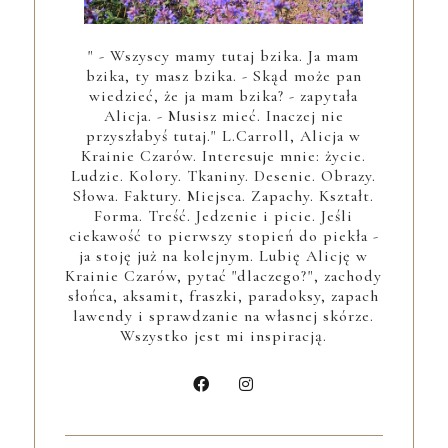
" - Wszyscy mamy tutaj bzika. Ja mam
bzika, ty masz bzika. - Skąd może pan
wiedzieć, że ja mam bzika? - zapytała
Alicja. - Musisz mieć. Inaczej nie
przyszłabyś tutaj." L.Carroll, Alicja w
Krainie Czarów. Interesuje mnie: życie.
Ludzie. Kolory. Tkaniny. Desenie. Obrazy.
Słowa. Faktury. Miejsca. Zapachy. Kształt.
Forma. Treść. Jedzenie i picie. Jeśli
ciekawość to pierwszy stopień do piekła -
ja stoję już na kolejnym. Lubię Alicję w
Krainie Czarów, pytać "dlaczego?", zachody
słońca, aksamit, fraszki, paradoksy, zapach
lawendy i sprawdzanie na własnej skórze.
Wszystko jest mi inspiracją.