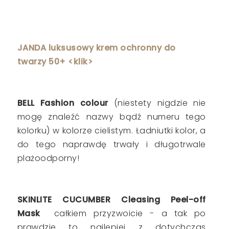
JANDA luksusowy krem ochronny do
twarzy 50+ <klik>
BELL Fashion colour
(niestety nigdzie nie
mogę znaleźć nazwy bądź numeru tego
kolorku) w kolorze cielistym. Ładniutki kolor, a
do tego naprawdę trwały i długotrwale
plażoodporny!
SKINLITE CUCUMBER Cleasing Peel-off
Mask
całkiem przyzwoicie - a tak po
prawdzie to najlepiej z dotychczas