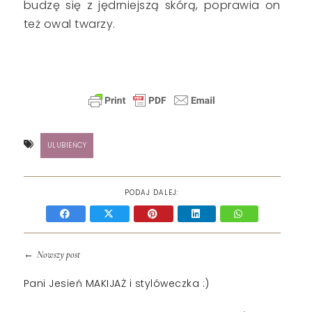
budzę się z jędrniejszą skórą, poprawia on
też owal twarzy.
ULUBIEŃCY
PODAJ DALEJ:
←
Nowszy post
Pani Jesień MAKIJAŻ i stylóweczka :)