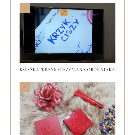
KSIĄŻKA "KRZYK CISZY" JANA OBORNIAKA