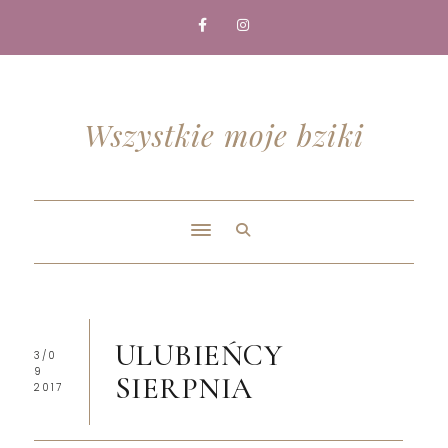
Wszystkie moje bziki
ULUBIEŃCY
3/0
9
SIERPNIA
2017