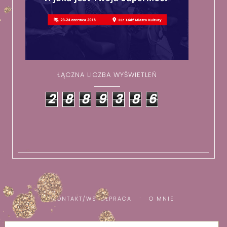
ŁĄCZNA LICZBA WYŚWIETLEŃ
2
8
8
9
3
8
6
KONTAKT/WSPÓŁPRACA
O MNIE