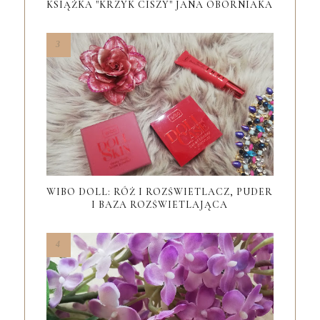
KSIĄŻKA "KRZYK CISZY" JANA OBORNIAKA
WIBO DOLL: RÓŻ I ROZŚWIETLACZ, PUDER
I BAZA ROZŚWIETLAJĄCA