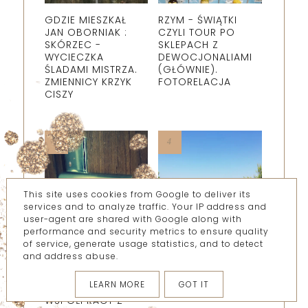
GDZIE MIESZKAŁ
RZYM - ŚWIĄTKI
JAN OBORNIAK :
CZYLI TOUR PO
SKÓRZEC -
SKLEPACH Z
WYCIECZKA
DEWOCJONALIAMI
ŚLADAMI MISTRZA.
(GŁÓWNIE).
ZMIENNICY KRZYK
FOTORELACJA
CISZY
This site uses cookies from Google to deliver its
services and to analyze traffic. Your IP address and
user-agent are shared with Google along with
performance and security metrics to ensure quality
of service, generate usage statistics, and to detect
JAK WYKOŃCZYĆ
CHORWACJA:
and address abuse.
MIESZKANIE W 6
WYSPA HVAR -
TYGODNI: 3 PROSTE
JELSA.
LEARN MORE
GOT IT
ZASADY
FOTORELACJA
WSPÓŁPRACY Z