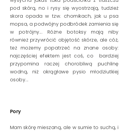
wysycha jakaś taka podściółka z tłuszczu
pod skórą, no i rysy się wyostrzają, tudzież
skora opada w tzw. chomikach, jak u psa
mopsa, a podwójny podbródek zamienia się
w potrójny... Różne botoksy mają niby
również przywrócić objętość skórze, ale cóż,
też możemy popatrzeć na znane osoby:
najczęściej efektem jest coś, co bardziej
przypomina raczej chorobliwą puchlinę
wodną, niż okrągławe pysio młodziutkiej
osoby...
Pory
Mam skórę mieszaną, ale w sumie to suchą, i