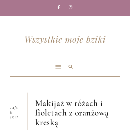
Wszystkie moje bziki
Makijaż w różach i
23/0
fioletach z oranżową
6
2017
kreską