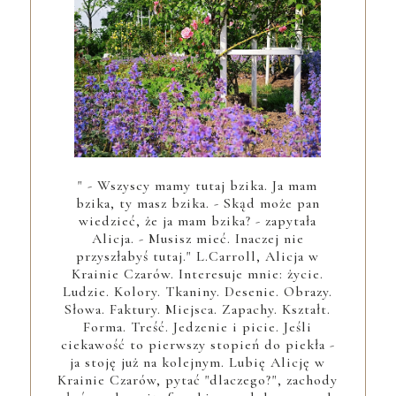
" - Wszyscy mamy tutaj bzika. Ja mam
bzika, ty masz bzika. - Skąd może pan
wiedzieć, że ja mam bzika? - zapytała
Alicja. - Musisz mieć. Inaczej nie
przyszłabyś tutaj." L.Carroll, Alicja w
Krainie Czarów. Interesuje mnie: życie.
Ludzie. Kolory. Tkaniny. Desenie. Obrazy.
Słowa. Faktury. Miejsca. Zapachy. Kształt.
Forma. Treść. Jedzenie i picie. Jeśli
ciekawość to pierwszy stopień do piekła -
ja stoję już na kolejnym. Lubię Alicję w
Krainie Czarów, pytać "dlaczego?", zachody