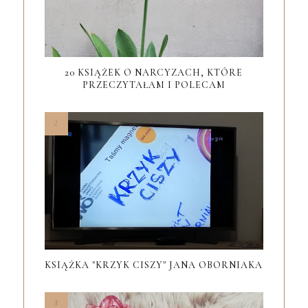
20 KSIĄŻEK O NARCYZACH, KTÓRE
PRZECZYTAŁAM I POLECAM
KSIĄŻKA "KRZYK CISZY" JANA OBORNIAKA