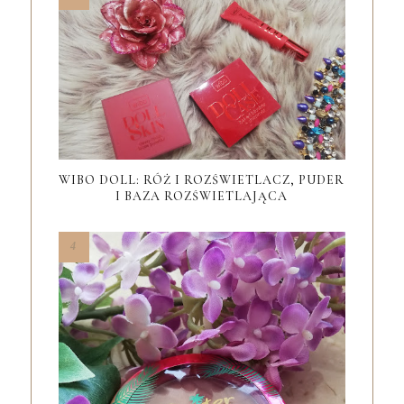
WIBO DOLL: RÓŻ I ROZŚWIETLACZ, PUDER
I BAZA ROZŚWIETLAJĄCA