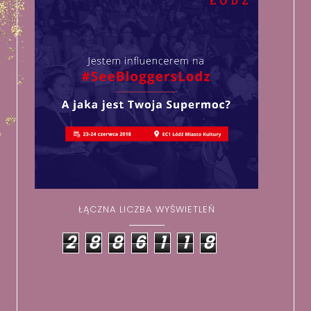
ŁĄCZNA LICZBA WYŚWIETLEŃ
2
8
8
6
1
1
8