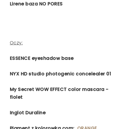
Lirene baza NO PORES
Oczy:
ESSENCE eyeshadow base
NYX HD studio photogenic concelealer 01
My Secret WOW EFFECT color mascara -
fiolet
Inglot Duraline
Pigment z kolorowka.com:
ORANGE