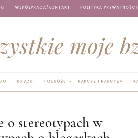
KI
WSPÓŁPRACA/KONTAKT
POLITYKA PRYWATNOŚCI
zystkie moje bz
EGO
KSIĄŻKI
PODRÓŻE
NARCYZ I NARCYZM
K
e o stereotypach w
otypach o blogerkach