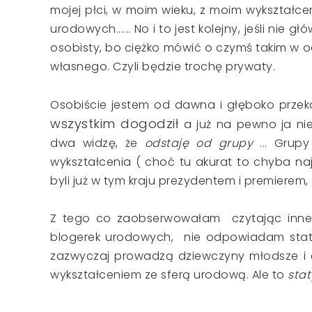
mojej płci, w moim wieku, z moim wykształceni
urodowych...... No i to jest kolejny, jeśli n
osobisty, bo ciężko mówić o czymś takim w o
własnego. Czyli będzie trochę prywaty.
Osobiście jestem od dawna i głęboko prze
wszystkim dogodził
a już na pewno ja nie
dwa widzę, że
odstaję od grupy
... Gru
wykształcenia ( choć tu akurat to chyba najmn
byli już w tym kraju prezydentem i premierem,
Z tego co zaobserwowałam czytając inne 
blogerek urodowych, nie odpowiadam stat
zazwyczaj prowadzą dziewczyny młodsze i
wykształceniem ze sferą urodową. Ale to
stat