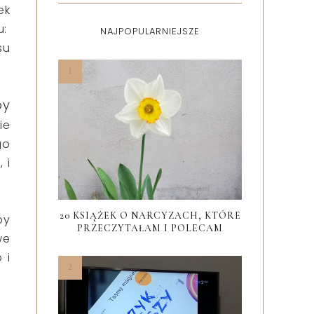
ek
u:
NAJPOPULARNIEJSZE
su
by
ie
go
 i
20 KSIĄŻEK O NARCYZACH, KTÓRE
py
PRZECZYTAŁAM I POLECAM
we
 i