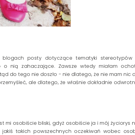
blogach posty dotyczące tematyki stereotypów
b o nią zahaczające. Zawsze wtedy miałam ocho
otąd do tego nie doszło - nie dlatego, że nie mam nic 
rzemyśleć, ale dlatego, że właśnie dokładnie odwrotn
 mi osobiście bliski, gdyż osobiście ja i mój życiorys n
 i jakiś takich powszechnych oczekiwań wobec oso