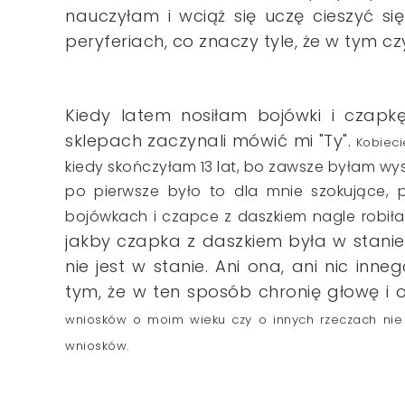
nauczyłam i wciąż się uczę cieszyć si
peryferiach, co znaczy tyle, że w tym c
Kiedy latem nosiłam bojówki i czapk
sklepach zaczynali mówić mi "Ty".
Kobieci
kiedy skończyłam 13 lat, bo zawsze byłam wy
po pierwsze było to dla mnie szokujące, 
bojówkach i czapce z daszkiem nagle robiła
jakby czapka z daszkiem była w stanie
nie jest w stanie. Ani ona, ani nic inn
tym, że w ten sposób chronię głowę i o
wniosków o moim wieku czy o innych rzeczach nie 
wniosków.