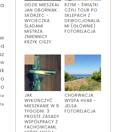
na
GDZIE MIESZKAŁ
RZYM - ŚWIĄTKI
JAN OBORNIAK :
CZYLI TOUR PO
SKÓRZEC -
SKLEPACH Z
WYCIECZKA
DEWOCJONALIA
ŚLADAMI
MI (GŁÓWNIE).
MISTRZA.
FOTORELACJA
ZMIENNICY
 w
KRZYK CISZY
od
az
 w
ak
No
 o
JAK
CHORWACJA:
ie
WYKOŃCZYĆ
WYSPA HVAR -
że
MIESZKANIE W 6
JELSA.
TYGODNI: 3
FOTORELACJA
PROSTE ZASADY
WSPÓŁPRACY Z
FACHOWCAMI,