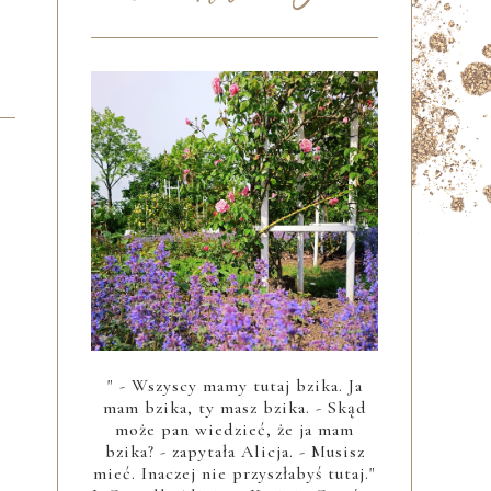
" - Wszyscy mamy tutaj bzika. Ja
mam bzika, ty masz bzika. - Skąd
może pan wiedzieć, że ja mam
bzika? - zapytała Alicja. - Musisz
mieć. Inaczej nie przyszłabyś tutaj."