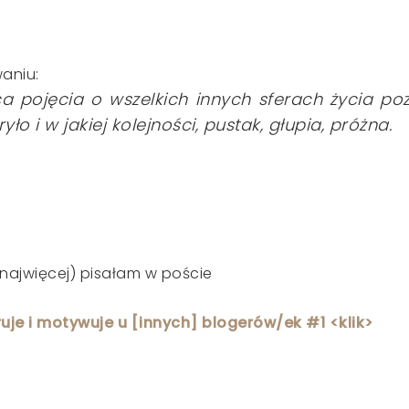
aniu:
a pojęcia o wszelkich innych sferach życia po
ło i w jakiej kolejności, pustak, głupia, próżna.
najwięcej) pisałam w poście
ruje i motywuje u [innych] blogerów/ek #1 <klik>