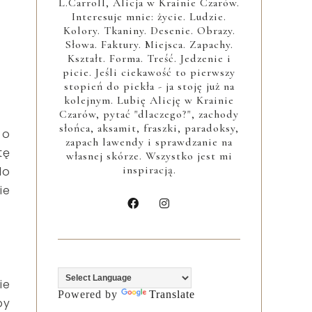
L.Carroll, Alicja w Krainie Czarów.
Interesuje mnie: życie. Ludzie.
Kolory. Tkaniny. Desenie. Obrazy.
Słowa. Faktury. Miejsca. Zapachy.
Kształt. Forma. Treść. Jedzenie i
picie. Jeśli ciekawość to pierwszy
stopień do piekła - ja stoję już na
kolejnym. Lubię Alicję w Krainie
Czarów, pytać "dlaczego?", zachody
słońca, aksamit, fraszki, paradoksy,
 o
zapach lawendy i sprawdzanie na
tę
własnej skórze. Wszystko jest mi
inspiracją.
do
ie
ie
Powered by
Translate
by