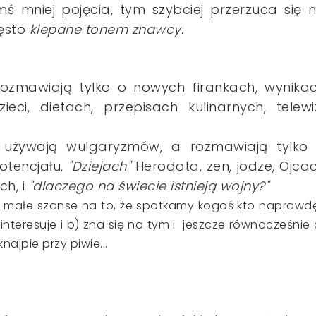
ś mniej pojęcia, tym szybciej przerzuca się 
zęsto
klepane tonem znawcy
.
rozmawiają tylko o nowych firankach, wynika
i, dietach, przepisach kulinarnych, telewiz
 używają wulgaryzmów, a rozmawiają tylko
potencjału,
"Dziejach"
Herodota, zen, jodze, Ojca
h, i
"dlaczego na świecie istnieją wojny?"
ą małe szanse na to, że spotkamy kogoś kto naprawdę
interesuje i b) zna się na tym i jeszcze równocześnie 
ajpie przy piwie...