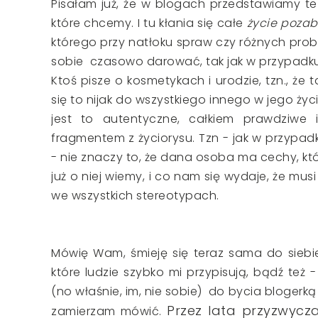
Pisałam już, że w blogach przedstawiamy te 
które chcemy. I tu kłania się całe
życie pozab
którego przy natłoku spraw czy różnych pro
sobie czasowo darować, tak jak w przypadku 
Ktoś pisze o kosmetykach i urodzie, tzn., że
się to nijak do wszystkiego innego w jego życi
jest to autentyczne, całkiem prawdziwe 
fragmentem z życiorysu. Tzn - jak w przypad
- nie znaczy to, że dana osoba ma cechy, któ
już o niej wiemy, i co nam się wydaje, że mus
we wszystkich stereotypach.
Mówię Wam, śmieję się teraz sama do sieb
które ludzie szybko mi przypisują, bądź też
(no właśnie, im, nie sobie) do bycia blogerk
Przez lata przyzwycz
zamierzam mówić.