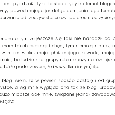
em itp., itd., niż tylko te stereotypy na temat bloger
ie główny, powód mojego jak dotąd pomijania tego temat
derwaniu od rzeczywistości czyli po prostu od życiory
jeszcze się taki nie narodził co 
konana o tym, że
 mam takich aspiracji i chęci, tym niemniej nie raz, n
py w moim wieku, mojej płci, mojego zawodu, moje
iej, bo ludzie z tej grupy robią rzeczy najróżniejsze,
 a także podejrzewam, że i wszystkim innym) itp.
blogi wiem, że w pewien sposób odstaję i od gru
ystce, a wg mnie wygląda ona tak, że blogi urodo
 dużo młodsze ode mnie, związane jednak zawodowo
ystyka
.