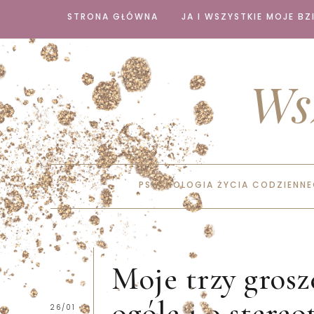
STRONA GŁÓWNA
JA I WSZYSTKIE MOJE BZI
Ws
PSYCHOLOGIA ŻYCIA CODZIENN
Moje trzy grosz
ogóle i o stere
26/01