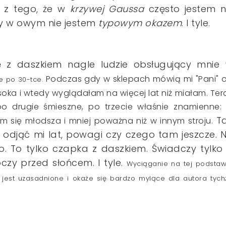
ę z tego, że w
krzywej Gaussa
często jestem 
zy w owym nie jestem
typowym okazem
. I tyle.
ę z daszkiem nagle ludzie obsługujący mnie
Podczas gdy w sklepach mówią mi "Pani" 
e po 30-tce
.
soka i wtedy wyglądałam na więcej lat niż miałam. Ter
po drugie śmieszne, po trzecie właśnie znamienne:
T
m się młodsza i mniej poważna niż w innym stroju.
 odjąć mi lat, powagi czy czego tam jeszcze. 
ego. To tylko czapka z daszkiem. Świadczy tylko
czy przed słońcem. I tyle.
Wyciąganie na tej podstaw
jest uzasadnione i okaże się bardzo mylące dla autora tych