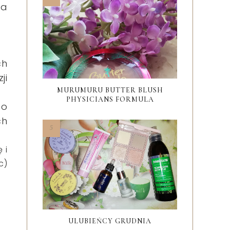
na
ch
ji
MURUMURU BUTTER BLUSH
PHYSICIANS FORMULA
 o
ch
 i
c)
ULUBIEŃCY GRUDNIA