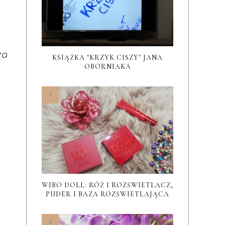
za
KSIĄŻKA "KRZYK CISZY" JANA
OBORNIAKA
WIBO DOLL: RÓŻ I ROZŚWIETLACZ,
PUDER I BAZA ROZŚWIETLAJĄCA