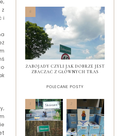
e,
i z
 i
ma
eż
ym
mś
co
ŻABOJADY CZYLI JAK DOBRZE JEST
ZBACZAĆ Z GŁÓWNYCH TRAS
ak
POLECANE POSTY
y,
om
ie
et