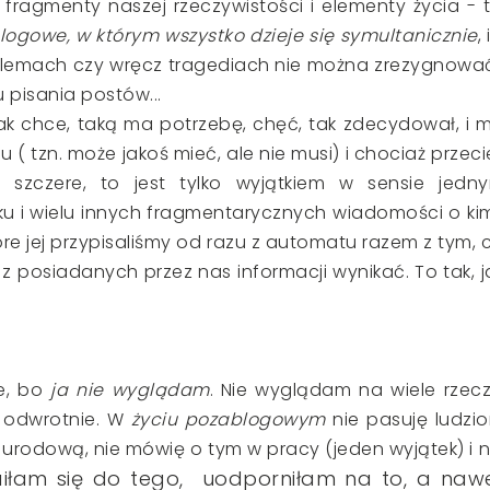
fragmenty naszej rzeczywistości i elementy życia - t
logowe, w którym wszystko dzieje się symultanicznie
, 
blemach czy wręcz tragediach nie można zrezygnować
pisania postów...
 tak chce, taką ma potrzebę, chęć, tak zdecydował, i 
u ( tzn. może jakoś mieć, ale nie musi) i chociaż przeci
i szczere, to jest tylko wyjątkiem w sensie jedn
ku i wielu innych fragmentarycznych wiadomości o ki
re jej przypisaliśmy od razu z automatu razem z tym, 
i z posiadanych przez nas informacji wynikać. To tak, j
ie, bo
ja nie wyglądam
. Nie wyglądam na wiele rzecz
 - odwrotnie. W
życiu pozablogowym
nie pasuję ludzi
ą urodową, nie mówię o tym w pracy (jeden wyjątek) i n
aiłam się do tego, uodporniłam na to, a naw