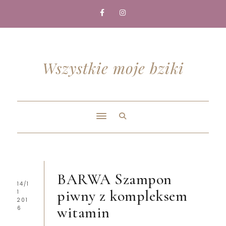
Wszystkie moje bziki
BARWA Szampon
14/1
piwny z kompleksem
1
201
witamin
6