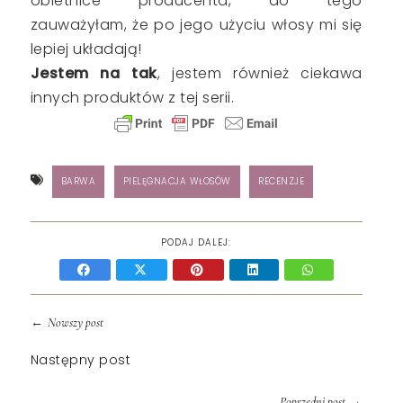
obietnice producenta, do tego
zauważyłam, że po jego użyciu włosy mi się
lepiej układają!
Jestem na tak
, jestem również ciekawa
innych produktów z tej serii.
BARWA
PIELĘGNACJA WŁOSÓW
RECENZJE
PODAJ DALEJ:
←
Nowszy post
Następny post
→
Poprzedni post