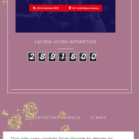
ŁĄCZNA LICZBA WYŚWIETLEŃ
2
8
9
1
6
0
0
KONTAKT/WSPÓŁPRACA
O MNIE
This site uses cookies from Google to deliver its