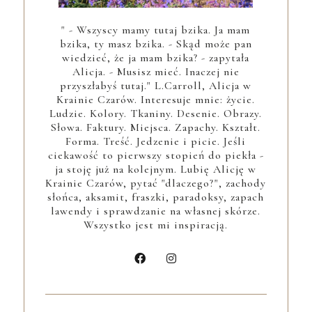
" - Wszyscy mamy tutaj bzika. Ja mam
bzika, ty masz bzika. - Skąd może pan
wiedzieć, że ja mam bzika? - zapytała
Alicja. - Musisz mieć. Inaczej nie
przyszłabyś tutaj." L.Carroll, Alicja w
Krainie Czarów. Interesuje mnie: życie.
Ludzie. Kolory. Tkaniny. Desenie. Obrazy.
Słowa. Faktury. Miejsca. Zapachy. Kształt.
Forma. Treść. Jedzenie i picie. Jeśli
ciekawość to pierwszy stopień do piekła -
ja stoję już na kolejnym. Lubię Alicję w
Krainie Czarów, pytać "dlaczego?", zachody
słońca, aksamit, fraszki, paradoksy, zapach
lawendy i sprawdzanie na własnej skórze.
Wszystko jest mi inspiracją.