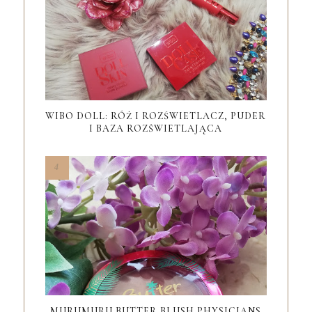
WIBO DOLL: RÓŻ I ROZŚWIETLACZ, PUDER
I BAZA ROZŚWIETLAJĄCA
MURUMURU BUTTER BLUSH PHYSICIANS