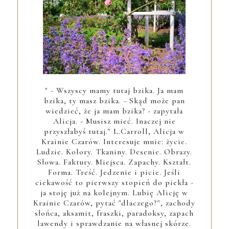
" - Wszyscy mamy tutaj bzika. Ja mam
bzika, ty masz bzika. - Skąd może pan
wiedzieć, że ja mam bzika? - zapytała
Alicja. - Musisz mieć. Inaczej nie
przyszłabyś tutaj." L.Carroll, Alicja w
Krainie Czarów. Interesuje mnie: życie.
Ludzie. Kolory. Tkaniny. Desenie. Obrazy.
Słowa. Faktury. Miejsca. Zapachy. Kształt.
Forma. Treść. Jedzenie i picie. Jeśli
ciekawość to pierwszy stopień do piekła -
ja stoję już na kolejnym. Lubię Alicję w
Krainie Czarów, pytać "dlaczego?", zachody
słońca, aksamit, fraszki, paradoksy, zapach
lawendy i sprawdzanie na własnej skórze.