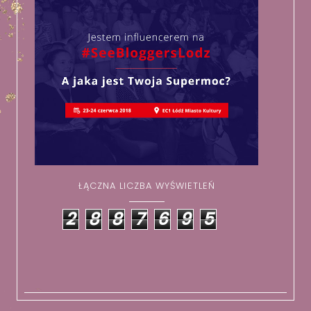
ŁĄCZNA LICZBA WYŚWIETLEŃ
2
8
8
7
6
9
5