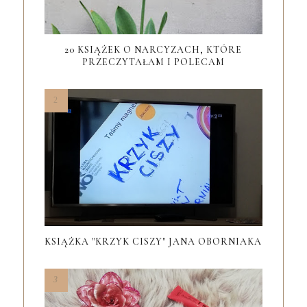
20 KSIĄŻEK O NARCYZACH, KTÓRE
PRZECZYTAŁAM I POLECAM
KSIĄŻKA "KRZYK CISZY" JANA OBORNIAKA