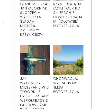
GDZIE MIESZKAŁ
RZYM - ŚWIĄTKI
JAN OBORNIAK :
CZYLI TOUR PO
SKÓRZEC -
SKLEPACH Z
WYCIECZKA
DEWOCJONALIA
ŚLADAMI
MI (GŁÓWNIE).
 i
MISTRZA.
FOTORELACJA
ZMIENNICY
KRZYK CISZY
JAK
CHORWACJA:
WYKOŃCZYĆ
WYSPA HVAR -
MIESZKANIE W 6
JELSA.
TYGODNI: 3
FOTORELACJA
PROSTE ZASADY
WSPÓŁPRACY Z
FACHOWCAMI,