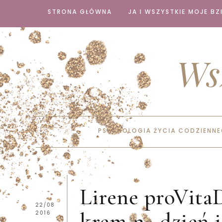
STRONA GŁÓWNA
JA I WSZYSTKIE MOJE BZI
Ws
PSYCHOLOGIA ŻYCIA CODZIENN
Lirene proVi
22/08
krem na dzień i
2016