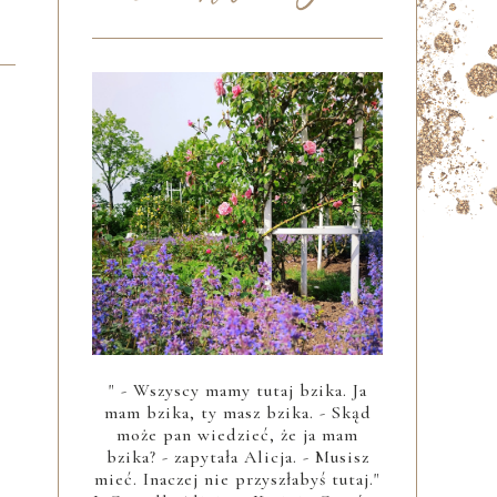
" - Wszyscy mamy tutaj bzika. Ja
mam bzika, ty masz bzika. - Skąd
może pan wiedzieć, że ja mam
bzika? - zapytała Alicja. - Musisz
mieć. Inaczej nie przyszłabyś tutaj."