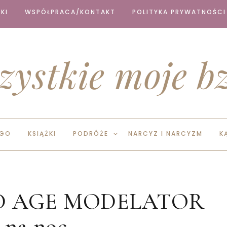
KI
WSPÓŁPRACA/KONTAKT
POLITYKA PRYWATNOŚCI
zystkie moje bz
EGO
KSIĄŻKI
PODRÓŻE
NARCYZ I NARCYZM
K
taD AGE MODELATOR
 na noc