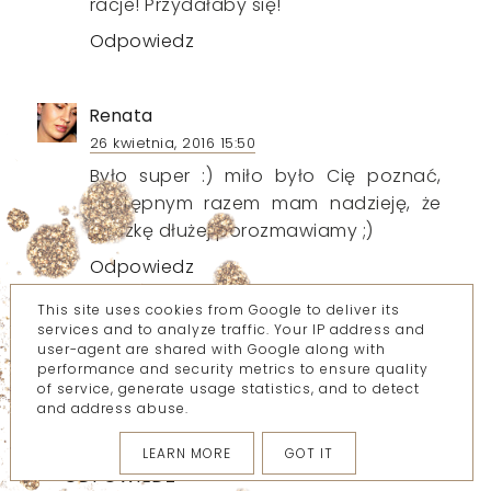
racje! Przydałaby się!
Odpowiedz
Renata
26 kwietnia, 2016 15:50
Było super :) miło było Cię poznać,
następnym razem mam nadzieję, że
troszkę dłużej porozmawiamy ;)
Odpowiedz
This site uses cookies from Google to deliver its
Odpowiedzi
services and to analyze traffic. Your IP address and
user-agent are shared with Google along with
Wszystkie moje bziki
performance and security metrics to ensure quality
of service, generate usage statistics, and to detect
26 kwietnia, 2016 21:38
and address abuse.
ja też :)
LEARN MORE
GOT IT
ODPOWIEDZ