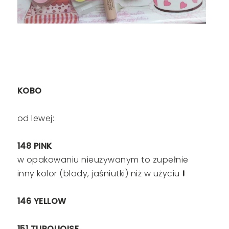
KOBO
od lewej:
148 PINK
w opakowaniu nieużywanym to zupełnie
inny kolor (blady, jaśniutki) niż w użyciu
!
146 YELLOW
151 TURQUOISE