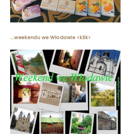
...weekendu we Włodawie <klik>