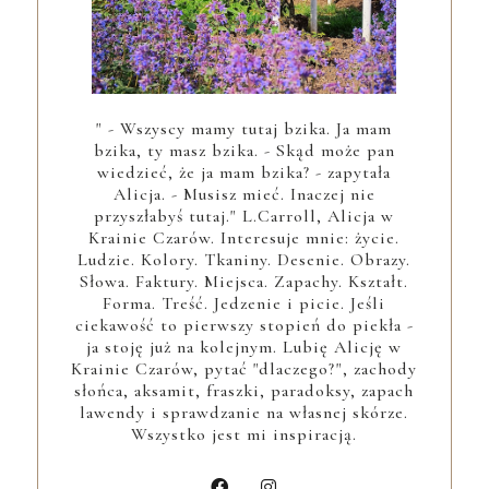
" - Wszyscy mamy tutaj bzika. Ja mam
bzika, ty masz bzika. - Skąd może pan
wiedzieć, że ja mam bzika? - zapytała
Alicja. - Musisz mieć. Inaczej nie
przyszłabyś tutaj." L.Carroll, Alicja w
Krainie Czarów. Interesuje mnie: życie.
Ludzie. Kolory. Tkaniny. Desenie. Obrazy.
Słowa. Faktury. Miejsca. Zapachy. Kształt.
Forma. Treść. Jedzenie i picie. Jeśli
ciekawość to pierwszy stopień do piekła -
ja stoję już na kolejnym. Lubię Alicję w
Krainie Czarów, pytać "dlaczego?", zachody
słońca, aksamit, fraszki, paradoksy, zapach
lawendy i sprawdzanie na własnej skórze.
Wszystko jest mi inspiracją.