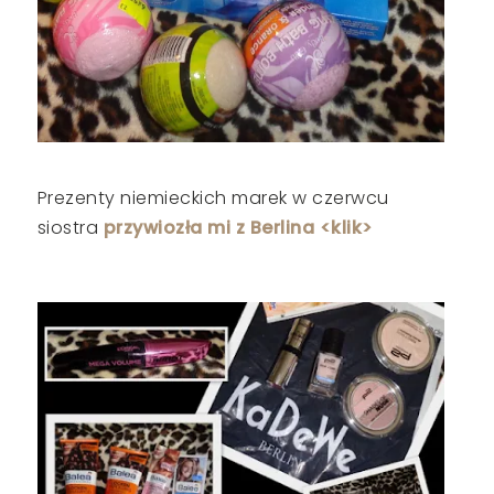
Prezenty niemieckich marek w czerwcu
siostra
przywiozła mi z Berlina <klik>