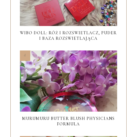
WIBO DOLL: RÓŻ I ROZŚWIETLACZ, PUDER
I BAZA ROZŚWIETLAJĄCA
MURUMURU BUTTER BLUSH PHYSICIANS
FORMULA