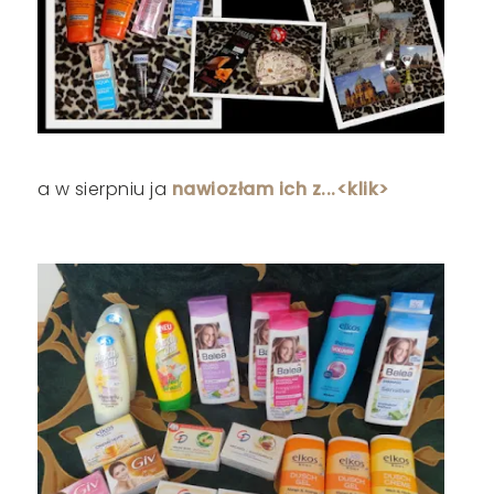
a w sierpniu ja
nawiozłam ich z...<klik>