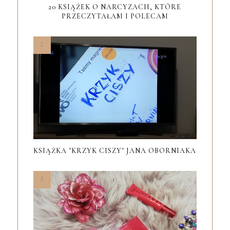
20 KSIĄŻEK O NARCYZACH, KTÓRE
PRZECZYTAŁAM I POLECAM
KSIĄŻKA "KRZYK CISZY" JANA OBORNIAKA