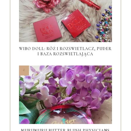
WIBO DOLL: RÓŻ I ROZŚWIETLACZ, PUDER
I BAZA ROZŚWIETLAJĄCA
MURUMURU BUTTER BLUSH PHYSICIANS