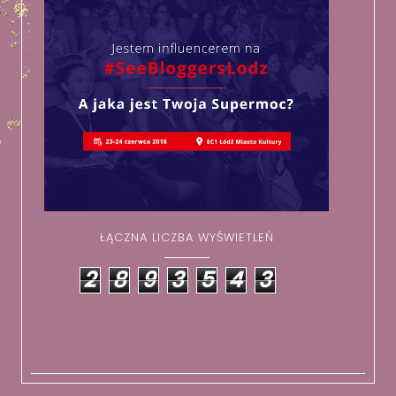
ŁĄCZNA LICZBA WYŚWIETLEŃ
2
8
9
3
5
4
3