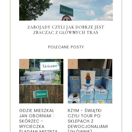
ŻABOJADY CZYLI JAK DOBRZE JEST
ZBACZAĆ Z GŁÓWNYCH TRAS
POLECANE POSTY
GDZIE MIESZKAŁ
RZYM - ŚWIĄTKI
JAN OBORNIAK :
CZYLI TOUR PO
SKÓRZEC -
SKLEPACH Z
WYCIECZKA
DEWOCJONALIAMI
ŚLADAMI MISTRZA.
(GŁÓWNIE).