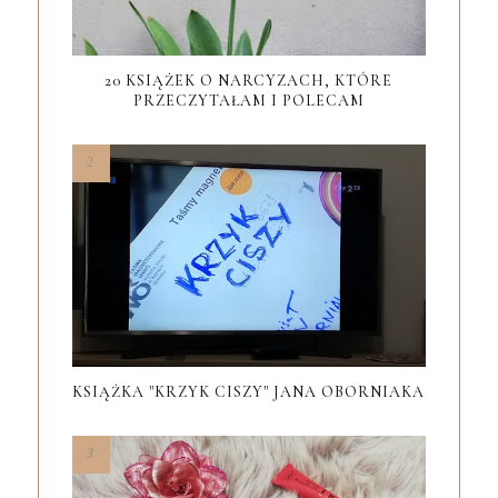
20 KSIĄŻEK O NARCYZACH, KTÓRE
PRZECZYTAŁAM I POLECAM
KSIĄŻKA "KRZYK CISZY" JANA OBORNIAKA