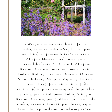
" - Wszyscy mamy tutaj bzika. Ja mam
bzika, ty masz bzika. - Skąd może pan
wiedzieć, że ja mam bzika? - zapytała
Alicja. - Musisz mieć. Inaczej nie
przyszłabyś tutaj." L.Carroll, Alicja w
Krainie Czarów. Interesuje mnie: życie.
Ludzie. Kolory. Tkaniny. Desenie. Obrazy.
Słowa. Faktury. Miejsca. Zapachy. Kształt.
Forma. Treść. Jedzenie i picie. Jeśli
ciekawość to pierwszy stopień do piekła -
ja stoję już na kolejnym. Lubię Alicję w
Krainie Czarów, pytać "dlaczego?", zachody
słońca, aksamit, fraszki, paradoksy, zapach
lawendy i sprawdzanie na własnej skórze.