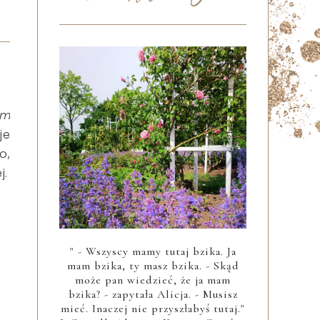
m
je
o,
j.
" - Wszyscy mamy tutaj bzika. Ja
mam bzika, ty masz bzika. - Skąd
może pan wiedzieć, że ja mam
bzika? - zapytała Alicja. - Musisz
mieć. Inaczej nie przyszłabyś tutaj."