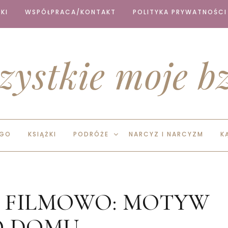
KI
WSPÓŁPRACA/KONTAKT
POLITYKA PRYWATNOŚCI
zystkie moje bz
EGO
KSIĄŻKI
PODRÓŻE
NARCYZ I NARCYZM
K
I FILMOWO: MOTYW
O DOMU