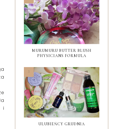
MURUMURU BUTTER BLUSH
PHYSICIANS FORMULA
ga
za
ze
ła
 i
ULUBIEŃCY GRUDNIA