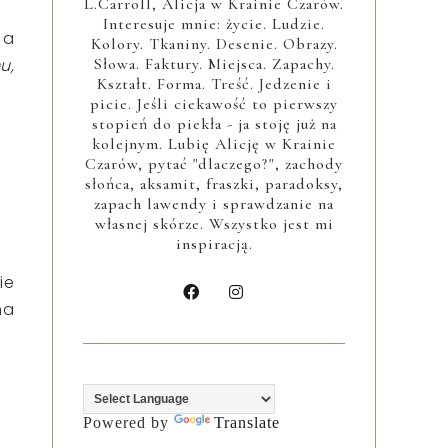
L.Carroll, Alicja w Krainie Czarów.
Interesuje mnie: życie. Ludzie.
 a
Kolory. Tkaniny. Desenie. Obrazy.
Słowa. Faktury. Miejsca. Zapachy.
u,
Kształt. Forma. Treść. Jedzenie i
picie. Jeśli ciekawość to pierwszy
stopień do piekła - ja stoję już na
kolejnym. Lubię Alicję w Krainie
Czarów, pytać "dlaczego?", zachody
słońca, aksamit, fraszki, paradoksy,
zapach lawendy i sprawdzanie na
własnej skórze. Wszystko jest mi
inspiracją.
ie
na
Powered by
Translate