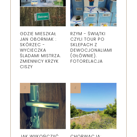
GDZIE MIESZKAŁ
RZYM - ŚWIĄTKI
JAN OBORNIAK :
CZYLI TOUR PO
SKÓRZEC -
SKLEPACH Z
WYCIECZKA
DEWOCJONALIAMI
ŚLADAMI MISTRZA.
(GŁÓWNIE).
ZMIENNICY KRZYK
FOTORELACJA
CISZY
JAK WYKOŃCZYĆ
CHORWACJA: