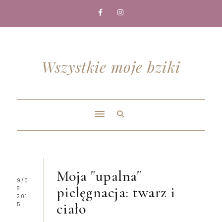
Wszystkie moje bziki
Moja "upalna"
9/0
pielęgnacja: twarz i
8
201
ciało
5