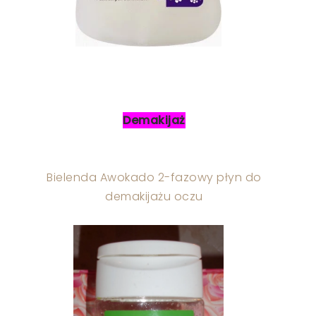
Demakijaż
Bielenda Awokado 2-fazowy płyn do
demakijażu oczu