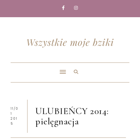
Wszystkie moje bziki
ULUBIEŃCY 2014:
11/0
1
pielęgnacja
201
5