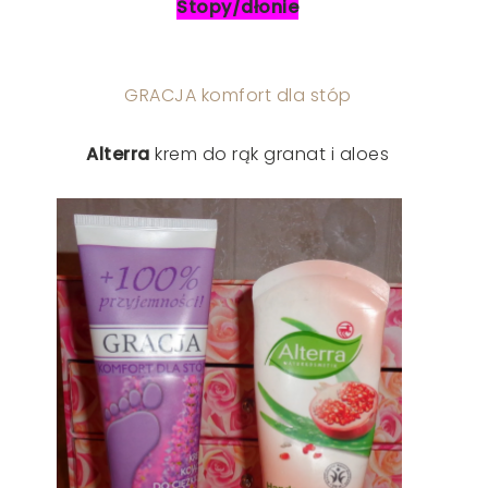
Stopy/dłonie
GRACJA komfort dla stóp
Alterra
krem do rąk granat i aloes