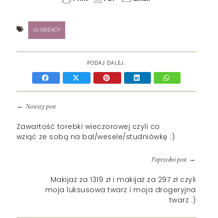
ULUBIEŃCY
PODAJ DALEJ:
←
Nowszy post
Zawartość torebki wieczorowej czyli co
wziąć ze sobą na bal/wesele/studniówkę :)
→
Poprzedni post
Makijaż za 1319 zł i makijaż za 297 zł czyli
moja luksusowa twarz i moja drogeryjna
twarz :)