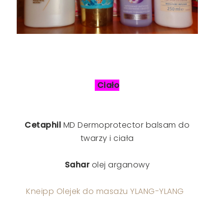
Ciało
Cetaphil
MD Dermoprotector balsam do
twarzy i ciała
Sahar
olej arganowy
Kneipp Olejek do masażu YLANG-YLANG