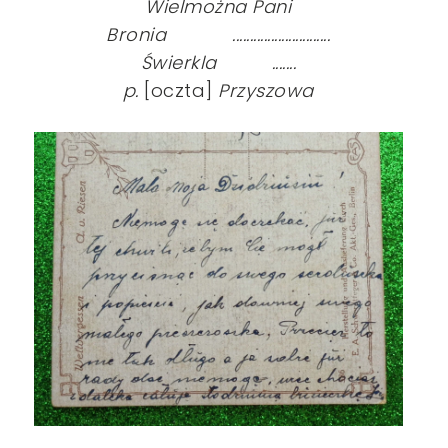
Wielmożna Pani
Bronia ............................
Świerkla .......
p.
[oczta]
Przyszowa