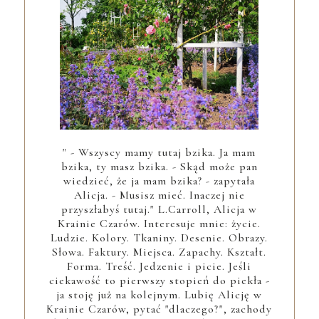
" - Wszyscy mamy tutaj bzika. Ja mam
bzika, ty masz bzika. - Skąd może pan
wiedzieć, że ja mam bzika? - zapytała
Alicja. - Musisz mieć. Inaczej nie
przyszłabyś tutaj." L.Carroll, Alicja w
Krainie Czarów. Interesuje mnie: życie.
Ludzie. Kolory. Tkaniny. Desenie. Obrazy.
Słowa. Faktury. Miejsca. Zapachy. Kształt.
Forma. Treść. Jedzenie i picie. Jeśli
ciekawość to pierwszy stopień do piekła -
ja stoję już na kolejnym. Lubię Alicję w
Krainie Czarów, pytać "dlaczego?", zachody