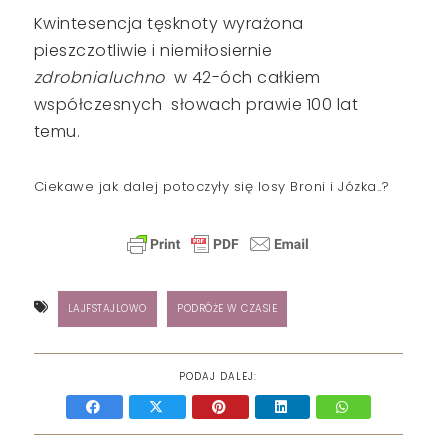
Kwintesencja tęsknoty wyrażona
pieszczotliwie i niemiłosiernie
zdrobnialuchno
w 42-óch całkiem
współczesnych słowach prawie 100 lat
temu.
Ciekawe jak dalej potoczyły się losy Broni i Józka..?
LAJFSTAJLOWO
PODRÓŻE W CZASIE
PODAJ DALEJ: