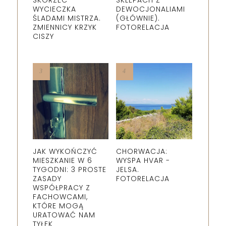
SKÓRZEC -
SKLEPACH Z
WYCIECZKA
DEWOCJONALIAMI
ŚLADAMI MISTRZA.
(GŁÓWNIE).
ZMIENNICY KRZYK
FOTORELACJA
CISZY
JAK WYKOŃCZYĆ
CHORWACJA:
MIESZKANIE W 6
WYSPA HVAR -
TYGODNI: 3 PROSTE
JELSA.
ZASADY
FOTORELACJA
WSPÓŁPRACY Z
FACHOWCAMI,
KTÓRE MOGĄ
URATOWAĆ NAM
TYŁEK