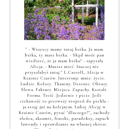
" - Wszyscy mamy tutaj bzika. Ja mam
bzika, ty masz bzika. - Skąd może pan
wiedzieć, że ja mam bzika? - zapytała
Alicja. - Musisz mieć. Inaczej nie
przyszłabyś tutaj." L.Carroll, Alicja w
Krainie Czarów. Interesuje mnie: życie.
Ludzie. Kolory. Tkaniny. Desenie. Obrazy.
Słowa. Faktury. Miejsca. Zapachy. Kształt.
Forma. Treść. Jedzenie i picie. Jeśli
ciekawość to pierwszy stopień do piekła -
ja stoję już na kolejnym. Lubię Alicję w
Krainie Czarów, pytać "dlaczego?", zachody
słońca, aksamit, fraszki, paradoksy, zapach
lawendy i sprawdzanie na własnej skórze.