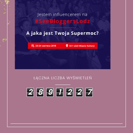
ŁĄCZNA LICZBA WYŚWIETLEŃ
2
8
9
1
2
2
7