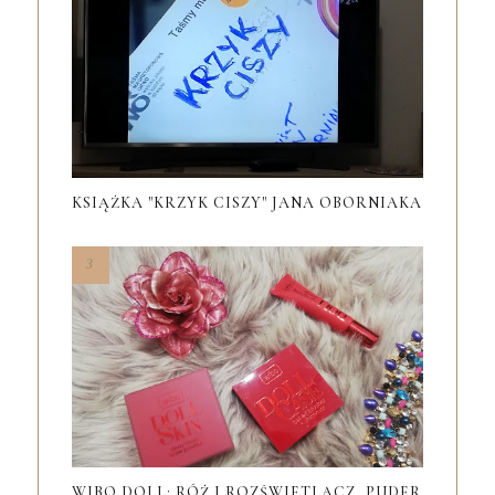
KSIĄŻKA "KRZYK CISZY" JANA OBORNIAKA
WIBO DOLL: RÓŻ I ROZŚWIETLACZ, PUDER