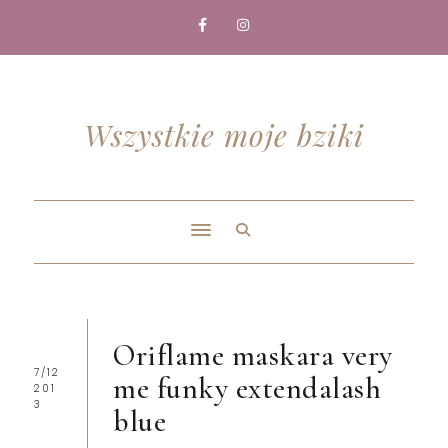
Wszystkie moje bziki
Oriflame maskara very
7/12
me funky extendalash
201
3
blue