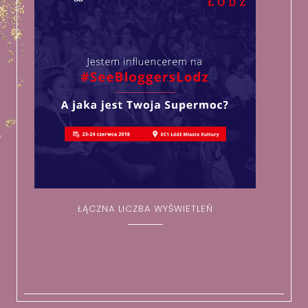
ŁĄCZNA LICZBA WYŚWIETLEŃ