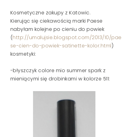
Kosmetyczne zakupy z Katowic.
Kierując się ciekawością marki Paese
nabyłam kolejne po cieniu do powiek
(
http://umalujsie.blogspot.com/2013/10/pae
se-cien-do-powiek-satinette-kolor.html
)
kosmetyki:
-błyszczyk colore mio summer spark z
mieniącymi się drobinkami w kolorze 511: