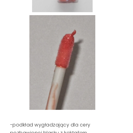
-podkład wygładzający dla cery
pozbawionej blasku z koktajlem