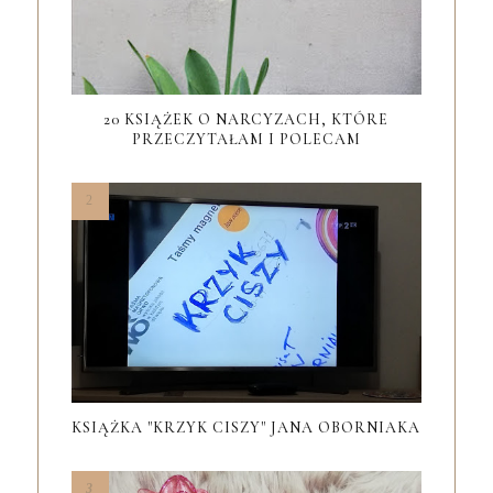
20 KSIĄŻEK O NARCYZACH, KTÓRE
PRZECZYTAŁAM I POLECAM
KSIĄŻKA "KRZYK CISZY" JANA OBORNIAKA