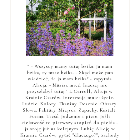
" - Wszyscy mamy tutaj bzika. Ja mam
bzika, ty masz bzika. - Skąd może pan
wiedzieć, że ja mam bzika? - zapytała
Alicja. - Musisz mieć. Inaczej nie
przyszłabyś tutaj." L.Carroll, Alicja w
Krainie Czarów. Interesuje mnie: życie.
Ludzie. Kolory. Tkaniny. Desenie. Obrazy.
Słowa. Faktury. Miejsca. Zapachy. Kształt.
Forma. Treść. Jedzenie i picie. Jeśli
ciekawość to pierwszy stopień do piekła -
ja stoję już na kolejnym. Lubię Alicję w
Krainie Czarów, pytać "dlaczego?", zachody