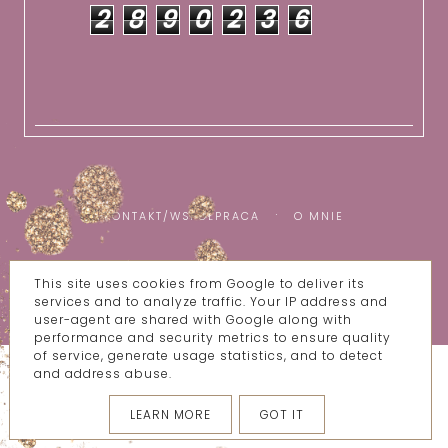
2
8
9
0
2
3
6
KONTAKT/WSPÓŁPRACA
O MNIE
This site uses cookies from Google to deliver its
COPYRIGHT ©
WSZYSTKIE MOJE BZIKI
services and to analyze traffic. Your IP address and
BLOG DESIGN:
KAROGRAFIA.PL
user-agent are shared with Google along with
performance and security metrics to ensure quality
of service, generate usage statistics, and to detect
and address abuse.
LEARN MORE
GOT IT