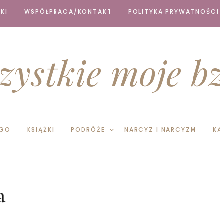
KI
WSPÓŁPRACA/KONTAKT
POLITYKA PRYWATNOŚCI
zystkie moje bz
EGO
KSIĄŻKI
PODRÓŻE
NARCYZ I NARCYZM
K
a