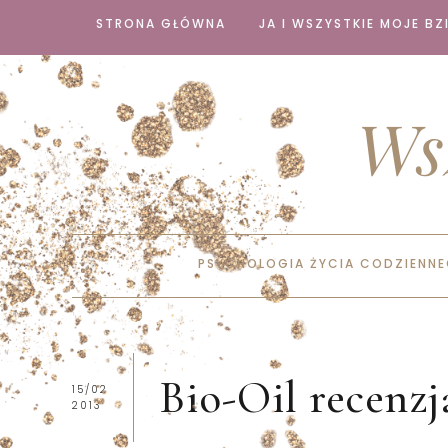
STRONA GŁÓWNA
JA I WSZYSTKIE MOJE BZI
Ws
PSYCHOLOGIA ŻYCIA CODZIENN
Bio-Oil recenzj
15/02
2013