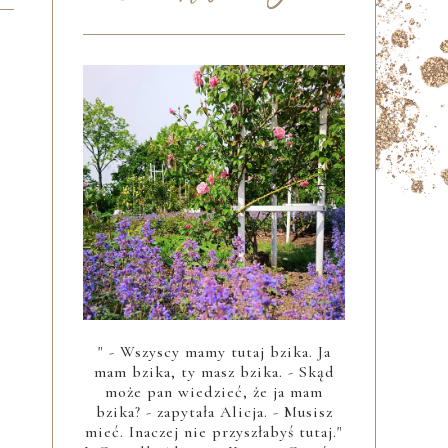
" - Wszyscy mamy tutaj bzika. Ja
mam bzika, ty masz bzika. - Skąd
może pan wiedzieć, że ja mam
bzika? - zapytała Alicja. - Musisz
mieć. Inaczej nie przyszłabyś tutaj."