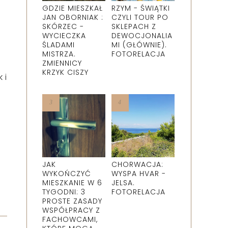
GDZIE MIESZKAŁ
RZYM - ŚWIĄTKI
JAN OBORNIAK :
CZYLI TOUR PO
SKÓRZEC -
SKLEPACH Z
WYCIECZKA
DEWOCJONALIA
ŚLADAMI
MI (GŁÓWNIE).
MISTRZA.
FOTORELACJA
ZMIENNICY
KRZYK CISZY
 i
JAK
CHORWACJA:
WYKOŃCZYĆ
WYSPA HVAR -
MIESZKANIE W 6
JELSA.
TYGODNI: 3
FOTORELACJA
PROSTE ZASADY
WSPÓŁPRACY Z
FACHOWCAMI,