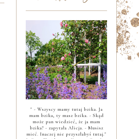
" - Wszyscy mamy tutaj bzika. Ja
mam bzika, ty masz bzika. - Skąd
może pan wiedzieć, że ja mam
bzika? - zapytała Alicja. - Musisz
mieć. Inaczej nie przyszłabyś tutaj."