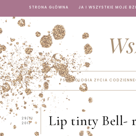
STRONA GŁÓWNA
JA I WSZYSTKIE MOJE BZI
Ws
PSYCHOLOGIA ŻYCIA CODZIENN
Lip tinty Bell- 
29/01
2013