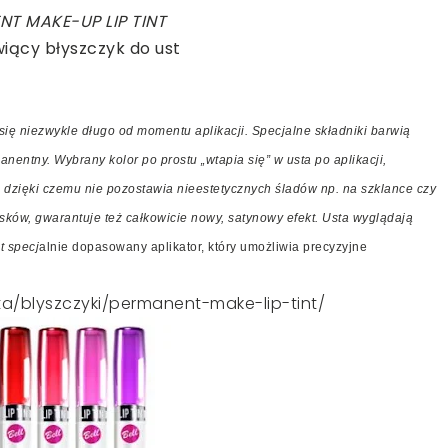
NT MAKE-UP LIP TINT
iący błyszczyk do ust
 się niezwykle długo od momentu aplikacji. Specjalne składniki barwią
nentny. Wybrany kolor po prostu „wtapia się” w usta po aplikacji,
, dzięki czemu nie pozostawia nieestetycznych śladów np. na szklance czy
osków, gwarantuje też całkowicie nowy, satynowy efekt. Usta wyglądają
t specj
alnie dopasowany aplikator, który umożliwia precyzyjne
a/blyszczyki/permanent-make-lip-tint/