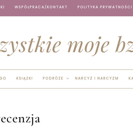
KI
WSPÓŁPRACA/KONTAKT
POLITYKA PRYWATNOŚCI
zystkie moje bz
EGO
KSIĄŻKI
PODRÓŻE
NARCYZ I NARCYZM
K
recenzja