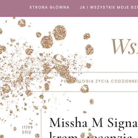
STRONA GŁÓWNA
JA I WSZYSTKIE MOJE BZI
Ws
PSYCHOLOGIA ŻYCIA CODZIENN
Missha M Signa
17/09
krem -recenzja
2012