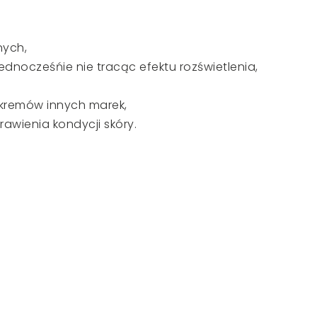
nych,
nocześńie nie tracąc efektu rozświetlenia,
B kremów innych marek,
wienia kondycji skóry.