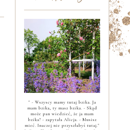
" - Wszyscy mamy tutaj bzika. Ja
mam bzika, ty masz bzika. - Skąd
może pan wiedzieć, że ja mam
bzika? - zapytała Alicja. - Musisz
mieć. Inaczej nie przyszłabyś tutaj."