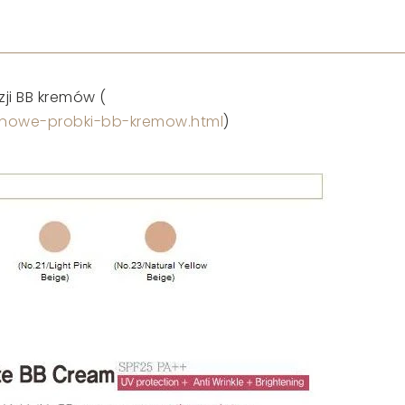
ji BB kremów (
8/nowe-probki-bb-kremow.html
)