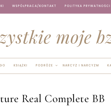
KI
WSPÓŁPRACA/KONTAKT
POLITYKA PRYWATNOŚCI
zystkie moje bz
EGO
KSIĄŻKI
PODRÓŻE
NARCYZ I NARCYZM
K
ture Real Complete BB