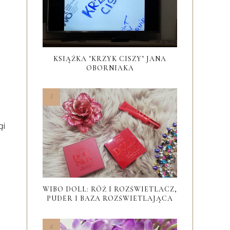
KSIĄŻKA "KRZYK CISZY" JANA
OBORNIAKA
ąi
WIBO DOLL: RÓŻ I ROZŚWIETLACZ,
PUDER I BAZA ROZŚWIETLAJĄCA