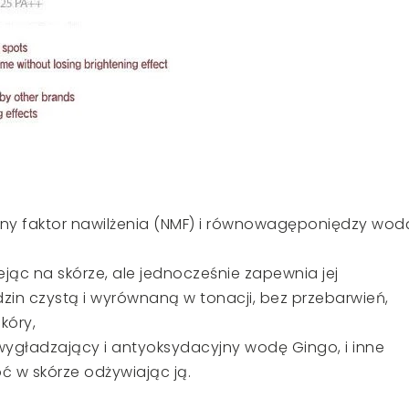
alny faktor nawilżenia (NMF) i równowagęponiędzy wod
ejąc na skórze, ale jednocześnie zapewnia jej
zin czystą i wyrównaną w tonacji, bez przebarwień,
kóry,
ygładzający i antyoksydacyjny wodę Gingo, i inne
oć w skórze odżywiając ją.