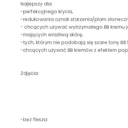
Najlepszy dla:
-perfekcyjnego krycia,
-redukowania oznak starzenia/plam słonecz
- chcących używać wytrzymałego BB kremu jed
-mających wrażłiwą skórę,
-tych, którym nie podobają się szare tony B
-chcących używać BB kremów z efektem popra
Zdjęcia:
-bez flesza: