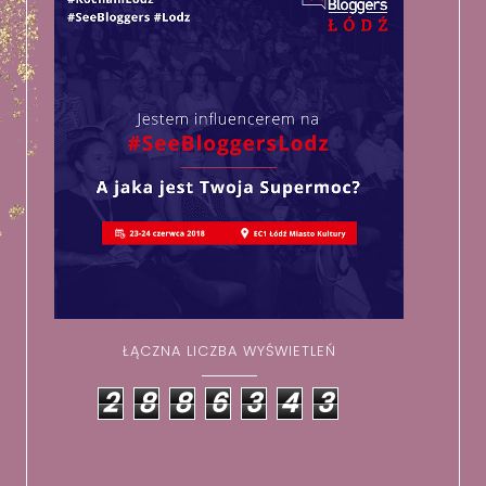
ŁĄCZNA LICZBA WYŚWIETLEŃ
2
8
8
6
3
4
3