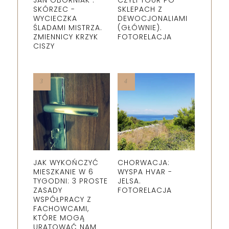
JAN OBORNIAK :
CZYLI TOUR PO
SKÓRZEC -
SKLEPACH Z
WYCIECZKA
DEWOCJONALIAMI
ŚLADAMI MISTRZA.
(GŁÓWNIE).
ZMIENNICY KRZYK
FOTORELACJA
CISZY
JAK WYKOŃCZYĆ
CHORWACJA:
MIESZKANIE W 6
WYSPA HVAR -
TYGODNI: 3 PROSTE
JELSA.
ZASADY
FOTORELACJA
WSPÓŁPRACY Z
FACHOWCAMI,
KTÓRE MOGĄ
URATOWAĆ NAM