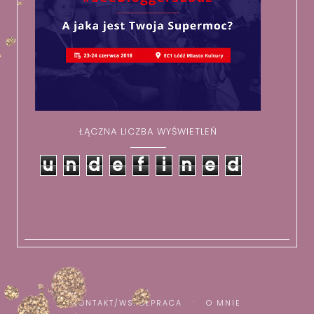
ŁĄCZNA LICZBA WYŚWIETLEŃ
u
n
d
e
f
i
n
e
d
KONTAKT/WSPÓŁPRACA
O MNIE