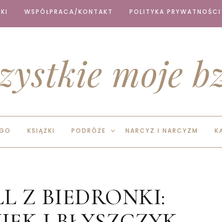
KI
WSPÓŁPRACA/KONTAKT
POLITYKA PRYWATNOŚCI
zystkie moje bz
EGO
KSIĄŻKI
PODRÓŻE
NARCYZ I NARCYZM
K
L Z BIEDRONKI:
IEK I BŁYSZCZYK