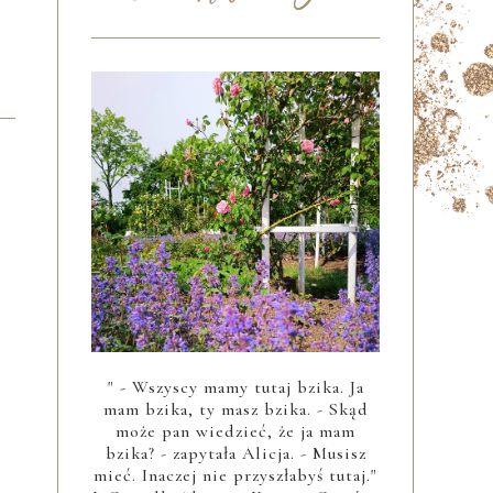
" - Wszyscy mamy tutaj bzika. Ja
mam bzika, ty masz bzika. - Skąd
może pan wiedzieć, że ja mam
bzika? - zapytała Alicja. - Musisz
mieć. Inaczej nie przyszłabyś tutaj."