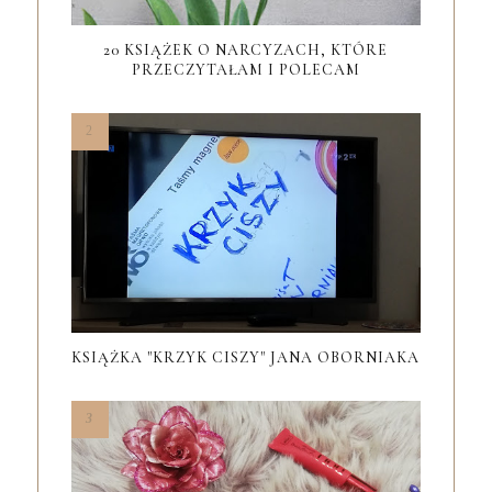
20 KSIĄŻEK O NARCYZACH, KTÓRE
PRZECZYTAŁAM I POLECAM
KSIĄŻKA "KRZYK CISZY" JANA OBORNIAKA