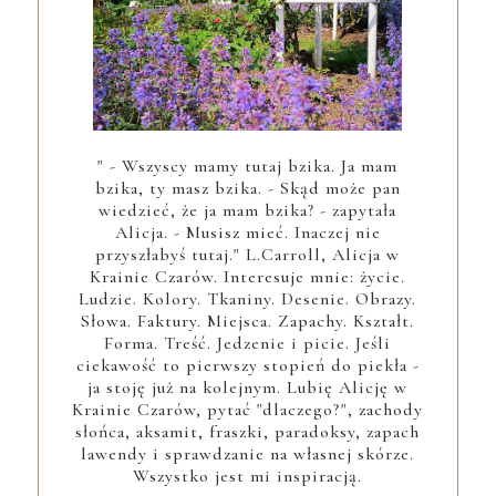
" - Wszyscy mamy tutaj bzika. Ja mam
bzika, ty masz bzika. - Skąd może pan
wiedzieć, że ja mam bzika? - zapytała
Alicja. - Musisz mieć. Inaczej nie
przyszłabyś tutaj." L.Carroll, Alicja w
Krainie Czarów. Interesuje mnie: życie.
Ludzie. Kolory. Tkaniny. Desenie. Obrazy.
Słowa. Faktury. Miejsca. Zapachy. Kształt.
Forma. Treść. Jedzenie i picie. Jeśli
ciekawość to pierwszy stopień do piekła -
ja stoję już na kolejnym. Lubię Alicję w
Krainie Czarów, pytać "dlaczego?", zachody
słońca, aksamit, fraszki, paradoksy, zapach
lawendy i sprawdzanie na własnej skórze.
Wszystko jest mi inspiracją.