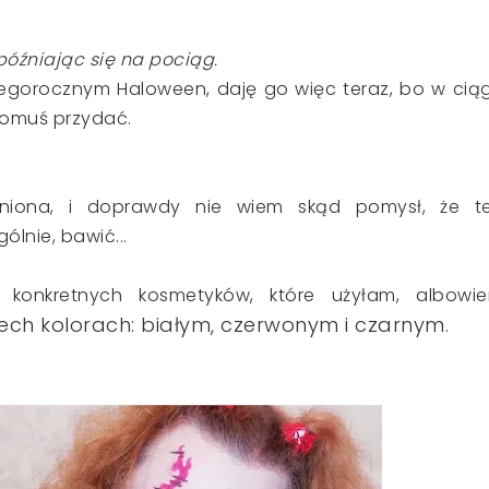
późniając się na pociąg.
tegorocznym Haloween, daję go więc teraz, bo w cią
komuś przydać.
niona, i doprawdy nie wiem skąd pomysł, że t
lnie, bawić...
 konkretnych kosmetyków, które użyłam, albowi
ch kolorach: białym, czerwonym i czarnym.