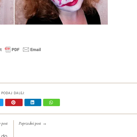
PODAJ DALEJ:
→
 post
Poprzedni post
i do