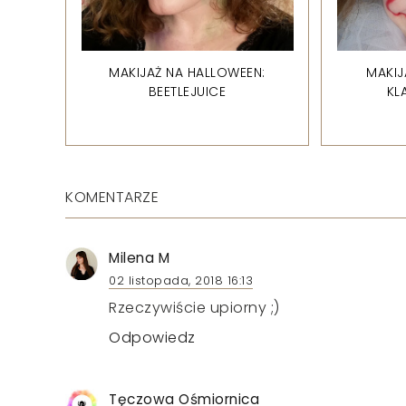
MAKIJAŻ NA HALLOWEEN:
MAKIJ
BEETLEJUICE
KL
KOMENTARZE
Milena M
02 listopada, 2018 16:13
Rzeczywiście upiorny ;)
Odpowiedz
Tęczowa Ośmiornica