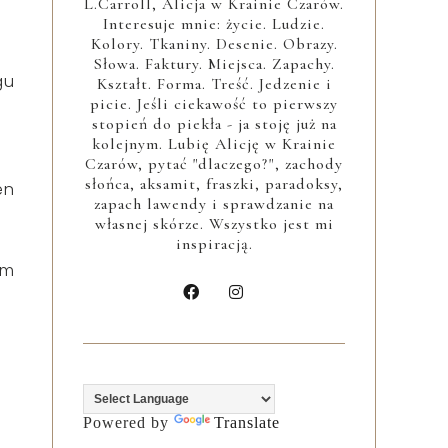
L.Carroll, Alicja w Krainie Czarów.
Interesuje mnie: życie. Ludzie.
Kolory. Tkaniny. Desenie. Obrazy.
Słowa. Faktury. Miejsca. Zapachy.
gu
Kształt. Forma. Treść. Jedzenie i
picie. Jeśli ciekawość to pierwszy
stopień do piekła - ja stoję już na
kolejnym. Lubię Alicję w Krainie
Czarów, pytać "dlaczego?", zachody
słońca, aksamit, fraszki, paradoksy,
en
zapach lawendy i sprawdzanie na
własnej skórze. Wszystko jest mi
inspiracją.
em
Powered by
Translate