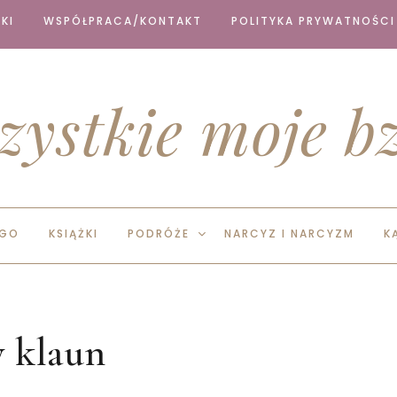
KI
WSPÓŁPRACA/KONTAKT
POLITYKA PRYWATNOŚCI
zystkie moje bz
EGO
KSIĄŻKI
PODRÓŻE
NARCYZ I NARCYZM
K
y klaun