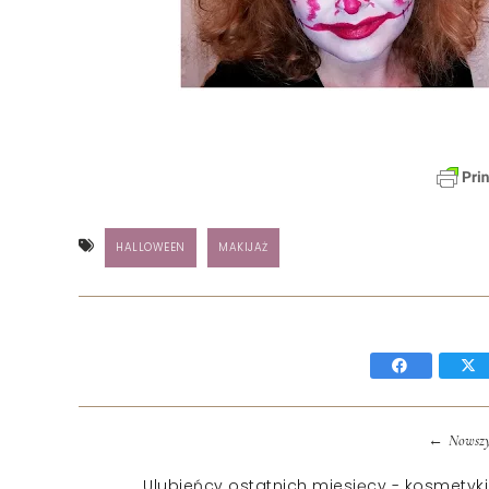
HALLOWEEN
MAKIJAŻ
←
Nowszy
Ulubieńcy ostatnich miesięcy - kosmetyk