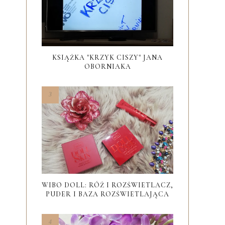
KSIĄŻKA "KRZYK CISZY" JANA
OBORNIAKA
WIBO DOLL: RÓŻ I ROZŚWIETLACZ,
PUDER I BAZA ROZŚWIETLAJĄCA