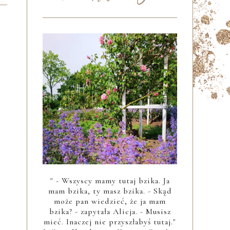
" - Wszyscy mamy tutaj bzika. Ja
mam bzika, ty masz bzika. - Skąd
może pan wiedzieć, że ja mam
bzika? - zapytała Alicja. - Musisz
mieć. Inaczej nie przyszłabyś tutaj."