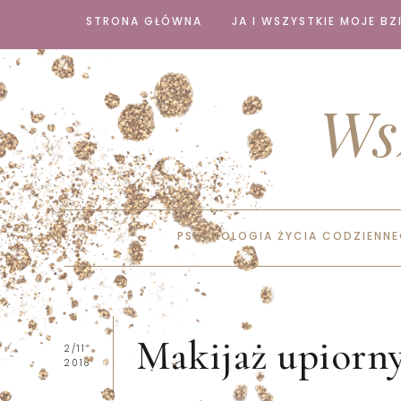
STRONA GŁÓWNA
JA I WSZYSTKIE MOJE BZI
Ws
PSYCHOLOGIA ŻYCIA CODZIENN
Makijaż upiorn
2/11
2018