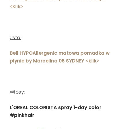
<klik>
Usta:
Bell HYPOAllergenic matowa pomadka w
płynie by Marcelina 06 SYDNEY <klik>
Włosy:
L'OREAL COLORISTA spray 1-day color
#pinkhair