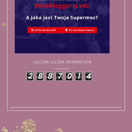
ŁĄCZNA LICZBA WYŚWIETLEŃ
2
8
8
7
0
1
4