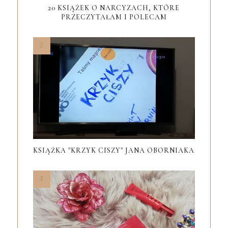
20 KSIĄŻEK O NARCYZACH, KTÓRE
PRZECZYTAŁAM I POLECAM
KSIĄŻKA "KRZYK CISZY" JANA OBORNIAKA