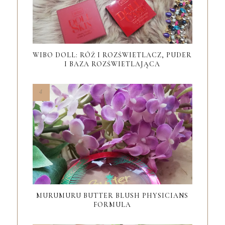
WIBO DOLL: RÓŻ I ROZŚWIETLACZ, PUDER
I BAZA ROZŚWIETLAJĄCA
MURUMURU BUTTER BLUSH PHYSICIANS
FORMULA