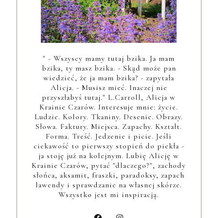
" - Wszyscy mamy tutaj bzika. Ja mam
bzika, ty masz bzika. - Skąd może pan
wiedzieć, że ja mam bzika? - zapytała
Alicja. - Musisz mieć. Inaczej nie
przyszłabyś tutaj." L.Carroll, Alicja w
Krainie Czarów. Interesuje mnie: życie.
Ludzie. Kolory. Tkaniny. Desenie. Obrazy.
Słowa. Faktury. Miejsca. Zapachy. Kształt.
Forma. Treść. Jedzenie i picie. Jeśli
ciekawość to pierwszy stopień do piekła -
ja stoję już na kolejnym. Lubię Alicję w
Krainie Czarów, pytać "dlaczego?", zachody
słońca, aksamit, fraszki, paradoksy, zapach
lawendy i sprawdzanie na własnej skórze.
Wszystko jest mi inspiracją.