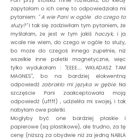
Pan przy stoisku mnie rozwaliła, bo kiedy
zapytałam o ich cenę to odpowiedziała mi
pytaniem:
" A wie Pani w ogóle do czego to
służy?"
I tak się zadziwiłam tym pytaniem, że
myślałam, że jest w tym jakiś
haczyk
, i ja
wcale nie wiem, do czego w ogóle to służy,
bo może do czegoś innego zupełnie, niż
wszelkie inne paletki magnetyczne, więc
tylko wydukałam : "EEEE.... WKŁADASZ TAM
MAGNES", bo na bardziej elokwentną
odpowiedź
zabrakło mi języka w gębie
. Na
szczęście Pani zaakceptowała moją
odpowiedź (uffff) , udzieliła mi swojej, i tak
nabyłam owe paletki.
Mogłyby być one bardziej płaskie i
papierowe (są plastikowe), ale trudno, za tę
cenę (niższą za obydwie niż za jedną NABLA