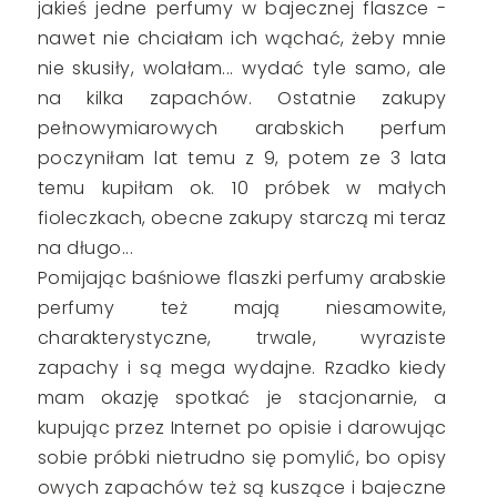
jakieś jedne perfumy w bajecznej flaszce -
nawet nie chciałam ich wąchać, żeby mnie
nie skusiły, wolałam... wydać tyle samo, ale
na kilka zapachów. Ostatnie zakupy
pełnowymiarowych arabskich perfum
poczyniłam lat temu z 9, potem ze 3 lata
temu kupiłam ok. 10 próbek w małych
fioleczkach, obecne zakupy starczą mi teraz
na długo...
Pomijając baśniowe flaszki perfumy arabskie
perfumy też mają niesamowite,
charakterystyczne, trwale, wyraziste
zapachy i są mega wydajne. Rzadko kiedy
mam okazję spotkać je stacjonarnie, a
kupując przez Internet po opisie i darowując
sobie próbki nietrudno się pomylić, bo opisy
owych zapachów też są kuszące i bajeczne