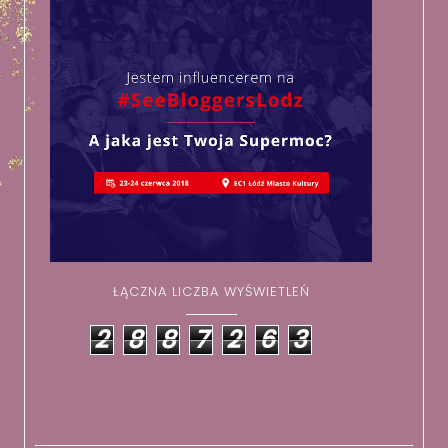
ŁĄCZNA LICZBA WYŚWIETLEŃ
2
8
8
7
2
6
3