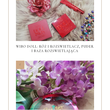
WIBO DOLL: RÓŻ I ROZŚWIETLACZ, PUDER
I BAZA ROZŚWIETLAJĄCA