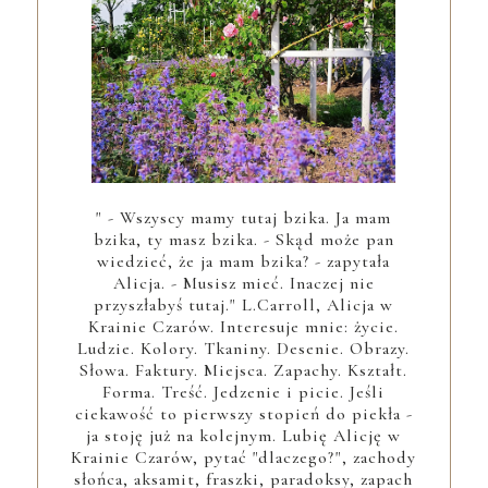
" - Wszyscy mamy tutaj bzika. Ja mam
bzika, ty masz bzika. - Skąd może pan
wiedzieć, że ja mam bzika? - zapytała
Alicja. - Musisz mieć. Inaczej nie
przyszłabyś tutaj." L.Carroll, Alicja w
Krainie Czarów. Interesuje mnie: życie.
Ludzie. Kolory. Tkaniny. Desenie. Obrazy.
Słowa. Faktury. Miejsca. Zapachy. Kształt.
Forma. Treść. Jedzenie i picie. Jeśli
ciekawość to pierwszy stopień do piekła -
ja stoję już na kolejnym. Lubię Alicję w
Krainie Czarów, pytać "dlaczego?", zachody
słońca, aksamit, fraszki, paradoksy, zapach