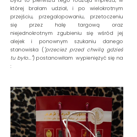
była to pierwsza tego rodzaju impreza, w
której brałam udział, i po wielokrotnym
przejściu, przegalopowaniu, przetoczeniu
się przez halę targową oraz
niejednokrotnym zgubieniu się wśród jej
alejek i ponownym szukaniu danego
stanowiska (
"przecież przed chwilą gdzieś
tu było..."
) postanowiłam wypieniężyć się na
: