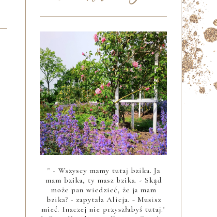
" - Wszyscy mamy tutaj bzika. Ja
mam bzika, ty masz bzika. - Skąd
może pan wiedzieć, że ja mam
bzika? - zapytała Alicja. - Musisz
mieć. Inaczej nie przyszłabyś tutaj."