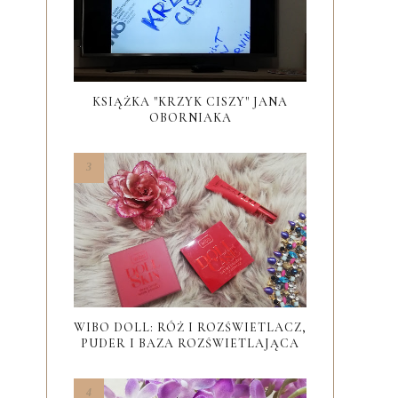
KSIĄŻKA "KRZYK CISZY" JANA
OBORNIAKA
WIBO DOLL: RÓŻ I ROZŚWIETLACZ,
PUDER I BAZA ROZŚWIETLAJĄCA