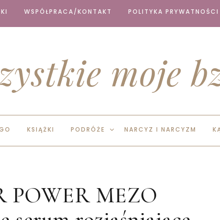
KI
WSPÓŁPRACA/KONTAKT
POLITYKA PRYWATNOŚCI
zystkie moje bz
EGO
KSIĄŻKI
PODRÓŻE
NARCYZ I NARCYZM
K
PER POWER MEZO
serum rozjaśniające