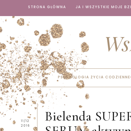
STRONA GŁÓWNA
JA I WSZYSTKIE MOJE BZI
Ws
PSYCHOLOGIA ŻYCIA CODZIENN
Bielenda SU
11/12
SERUM aktywne 
2016