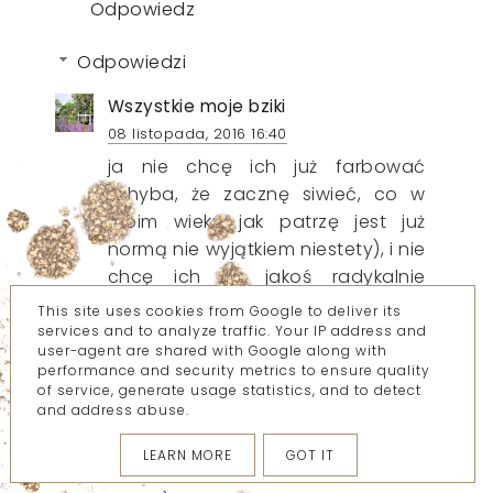
Odpowiedz
Odpowiedzi
Wszystkie moje bziki
08 listopada, 2016 16:40
ja nie chcę ich już farbować
(chyba, że zacznę siwieć, co w
moim wieku jak patrzę jest już
normą nie wyjątkiem niestety), i nie
chcę ich już jakoś radykalnie
obcinać :)
This site uses cookies from Google to deliver its
services and to analyze traffic. Your IP address and
user-agent are shared with Google along with
ODPOWIEDZ
performance and security metrics to ensure quality
of service, generate usage statistics, and to detect
and address abuse.
Wszystkie moje bziki
LEARN MORE
GOT IT
08 listopada, 2016 16:39