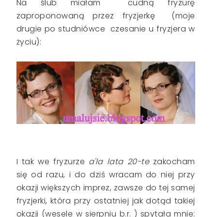
Na ślub miałam cudną fryzurę
zaproponowaną przez fryzjerkę (moje
drugie po studniówce czesanie u fryzjera w
życiu):
I tak we fryzurze
a'la lata 20-te
zakocham
się od razu, i do dziś wracam do niej przy
okazji większych imprez, zawsze do tej samej
fryzjerki, która przy ostatniej jak dotąd takiej
okazji (wesele w sierpniu b.r. ) spytała mnie: