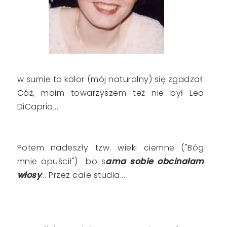
w sumie to kolor (mój naturalny) się zgadzał.
Cóż, moim towarzyszem też nie był Leo
DiCaprio...
Potem nadeszły tzw. wieki ciemne ("Bóg
mnie opuścił") bo s
ama sobie obcinałam
włosy
... Przez całe studia...