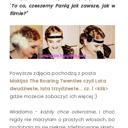
"
To co, czeszemy Panią jak zawsze, jak w
filmie?"
Powyższe zdjęcia pochodzą z posta
Makijaż The Roaring Twenties czyli Lata
dwudzieste, lata trzydzieste... cz. 1 <klik>
gdzie możecie zobaczyć ich więcej :)
Wiadomo -
każdy chce odwrotnie
, i choć
nigdy nie marzyłam o prostych włosach, bo
podobają mi się pięknie zdefiniowane skręty,