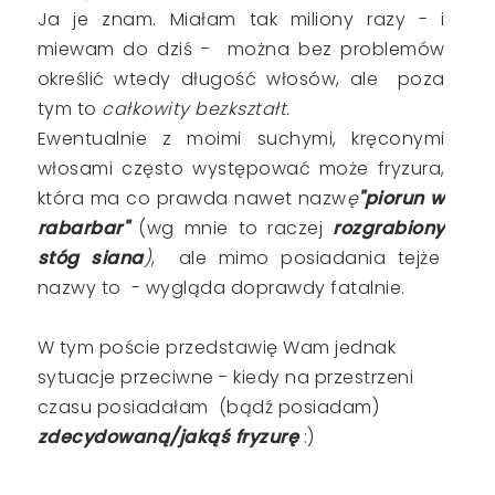
Ja je znam. Miałam tak miliony razy - i
miewam do dziś - można bez problemów
określić wtedy długość włosów, ale poza
tym to
całkowity bezkształt.
Ewentualnie z moimi suchymi, kręconymi
włosami często występować może fryzura,
która ma co prawda nawet nazw
ę
"piorun w
rabarbar"
(wg mnie to raczej
rozgrabiony
stóg siana
)
, ale mimo posiadania tejże
nazwy to - wygląda doprawdy fatalnie.
W tym poście przedstawię Wam jednak
sytuacje przeciwne - kiedy na przestrzeni
czasu posiadałam (bądź posiadam)
zdecydowaną/jakąś fryzurę
:)