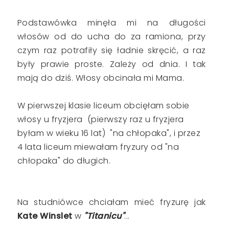
Podstawówka minęła mi na długości
włosów od do ucha do za ramiona, przy
czym raz potrafiły się ładnie skręcić, a raz
były prawie proste. Zależy od dnia. I tak
mają do dziś. Włosy obcinała mi Mama.
W pierwszej klasie liceum obcięłam sobie
włosy u fryzjera (pierwszy raz u fryzjera
byłam w wieku 16 lat) "na chłopaka", i przez
4 lata liceum miewałam fryzury od "na
chłopaka" do długich.
Na studniówce chciałam mieć fryzurę jak
Kate Winslet
w
"Titanicu"
...