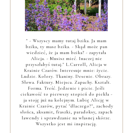
" - Wszyscy mamy tutaj bzika. Ja mam
bzika, ty masz bzika. - Skąd może pan
wiedzieć, że ja mam bzika? - zapytała
Alicja. - Musisz mieć. Inaczej nie
przyszłabyś tutaj." L.Carroll, Alicja w
Krainie Czarów. Interesuje mnie: życie.
Ludzie. Kolory. Tkaniny. Desenie. Obrazy.
Słowa. Faktury. Miejsca. Zapachy. Kształt.
Forma. Treść. Jedzenie i picie. Jeśli
ciekawość to pierwszy stopień do piekła -
ja stoję już na kolejnym. Lubię Alicję w
Krainie Czarów, pytać "dlaczego?", zachody
słońca, aksamit, fraszki, paradoksy, zapach
lawendy i sprawdzanie na własnej skórze.
Wszystko jest mi inspiracją.