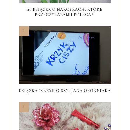
20 KSIĄŻEK O NARCYZACH, KTÓRE
PRZECZYTAŁAM I POLECAM
KSIĄŻKA "KRZYK CISZY" JANA OBORNIAKA