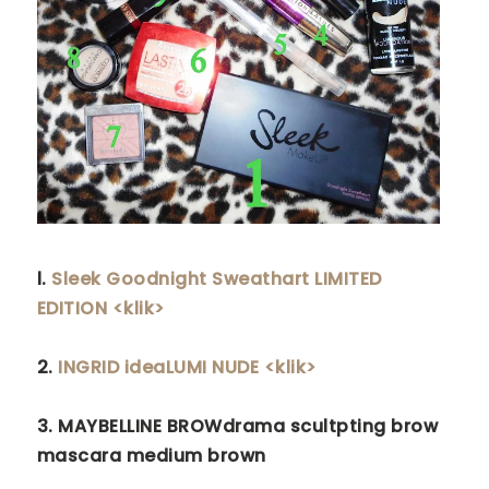
l.
Sleek Goodnight Sweathart LIMITED
EDITION <klik>
2.
INGRID ideaLUMI NUDE <klik>
3. MAYBELLINE BROWdrama scultpting brow
mascara medium brown