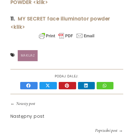
POWDER <klik>
11.
MY SECRET face illuminator powder
<klik>
MAKIJAŻ
PODAJ DALEJ:
←
Nowszy post
Następny post
→
Poprzedni post