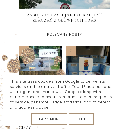
ŻABOJADY CZYLI JAK DOBRZE JEST
ZBACZAĆ Z GŁÓWNYCH TRAS
POLECANE POSTY
This site uses cookies from Google to deliver its
services and to analyze traffic. Your IP address and
user-agent are shared with Google along with
GDZIE MIESZKAŁ
RZYM - ŚWIĄTKI
performance and security metrics to ensure quality
JAN OBORNIAK :
CZYLI TOUR PO
of service, generate usage statistics, and to detect
SKÓRZEC -
SKLEPACH Z
and address abuse.
WYCIECZKA
DEWOCJONALIAMI
ŚLADAMI MISTRZA.
(GŁÓWNIE).
LEARN MORE
GOT IT
ZMIENNICY KRZYK
FOTORELACJA
CISZY