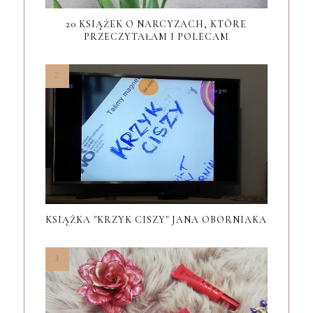
20 KSIĄŻEK O NARCYZACH, KTÓRE
PRZECZYTAŁAM I POLECAM
KSIĄŻKA "KRZYK CISZY" JANA OBORNIAKA