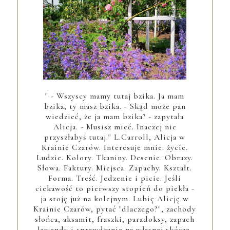
" - Wszyscy mamy tutaj bzika. Ja mam
bzika, ty masz bzika. - Skąd może pan
wiedzieć, że ja mam bzika? - zapytała
Alicja. - Musisz mieć. Inaczej nie
przyszłabyś tutaj." L.Carroll, Alicja w
Krainie Czarów. Interesuje mnie: życie.
Ludzie. Kolory. Tkaniny. Desenie. Obrazy.
Słowa. Faktury. Miejsca. Zapachy. Kształt.
Forma. Treść. Jedzenie i picie. Jeśli
ciekawość to pierwszy stopień do piekła -
ja stoję już na kolejnym. Lubię Alicję w
Krainie Czarów, pytać "dlaczego?", zachody
słońca, aksamit, fraszki, paradoksy, zapach
lawendy i sprawdzanie na własnej skórze.