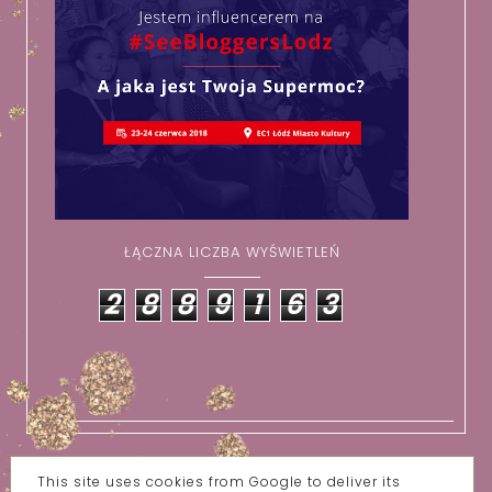
ŁĄCZNA LICZBA WYŚWIETLEŃ
2
8
8
9
1
6
3
This site uses cookies from Google to deliver its