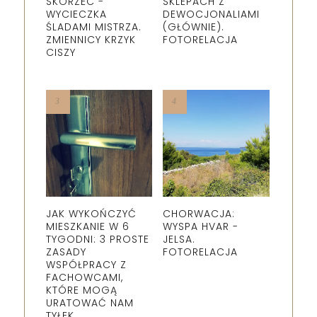
SKÓRZEC -
SKLEPACH Z
WYCIECZKA
DEWOCJONALIAMI
ŚLADAMI MISTRZA.
(GŁÓWNIE).
ZMIENNICY KRZYK
FOTORELACJA
CISZY
JAK WYKOŃCZYĆ
CHORWACJA:
MIESZKANIE W 6
WYSPA HVAR -
TYGODNI: 3 PROSTE
JELSA.
ZASADY
FOTORELACJA
WSPÓŁPRACY Z
FACHOWCAMI,
KTÓRE MOGĄ
URATOWAĆ NAM
TYŁEK