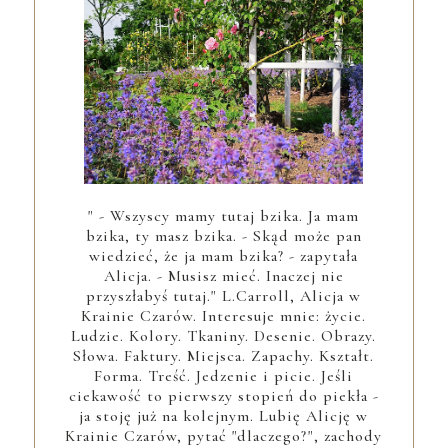
" - Wszyscy mamy tutaj bzika. Ja mam
bzika, ty masz bzika. - Skąd może pan
wiedzieć, że ja mam bzika? - zapytała
Alicja. - Musisz mieć. Inaczej nie
przyszłabyś tutaj." L.Carroll, Alicja w
Krainie Czarów. Interesuje mnie: życie.
Ludzie. Kolory. Tkaniny. Desenie. Obrazy.
Słowa. Faktury. Miejsca. Zapachy. Kształt.
Forma. Treść. Jedzenie i picie. Jeśli
ciekawość to pierwszy stopień do piekła -
ja stoję już na kolejnym. Lubię Alicję w
Krainie Czarów, pytać "dlaczego?", zachody