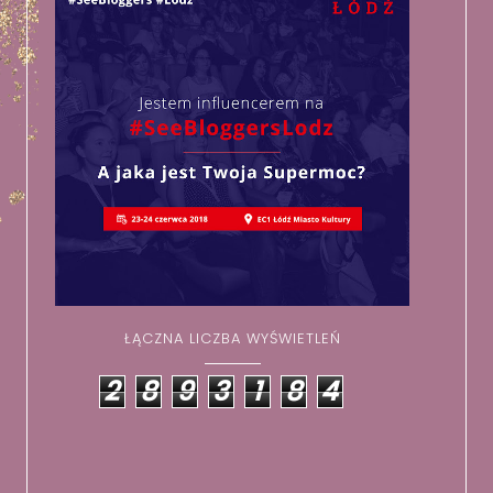
ŁĄCZNA LICZBA WYŚWIETLEŃ
2
8
9
3
1
8
4