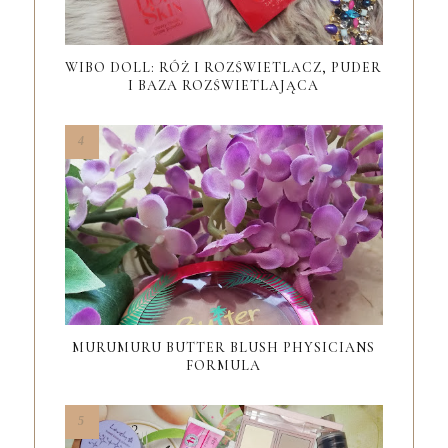
WIBO DOLL: RÓŻ I ROZŚWIETLACZ, PUDER
I BAZA ROZŚWIETLAJĄCA
MURUMURU BUTTER BLUSH PHYSICIANS
FORMULA