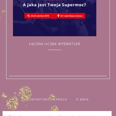
ŁĄCZNA LICZBA WYŚWIETLEŃ
KONTAKT/WSPÓŁPRACA
O MNIE