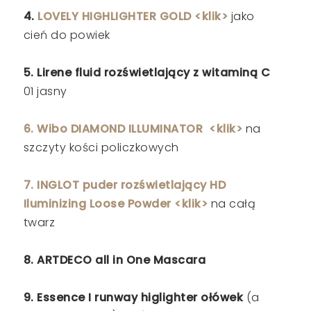
4.
LOVELY HIGHLIGHTER GOLD <klik>
jako
cień do powiek
5. Lirene fluid rozświetlający z witaminą C
01 jasny
6. Wibo DIAMOND ILLUMINATOR
<klik>
na
szczyty kości policzkowych
7. INGLOT puder rozświetlający HD
Iluminizing Loose Powder <klik>
na całą
twarz
8. ARTDECO all in One Mascara
9. Essence I runway higlighter ołówek
(a