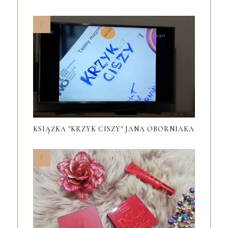
KSIĄŻKA "KRZYK CISZY" JANA OBORNIAKA