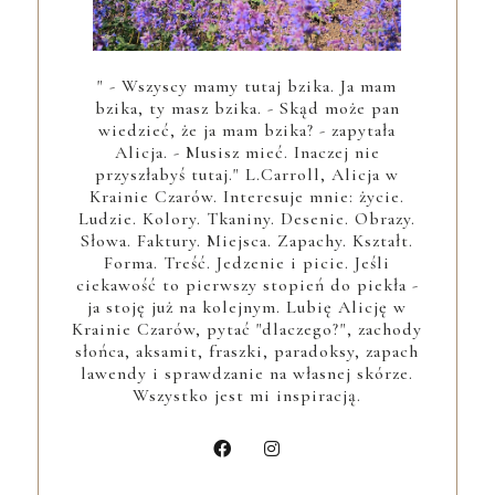
" - Wszyscy mamy tutaj bzika. Ja mam
bzika, ty masz bzika. - Skąd może pan
wiedzieć, że ja mam bzika? - zapytała
Alicja. - Musisz mieć. Inaczej nie
przyszłabyś tutaj." L.Carroll, Alicja w
Krainie Czarów. Interesuje mnie: życie.
Ludzie. Kolory. Tkaniny. Desenie. Obrazy.
Słowa. Faktury. Miejsca. Zapachy. Kształt.
Forma. Treść. Jedzenie i picie. Jeśli
ciekawość to pierwszy stopień do piekła -
ja stoję już na kolejnym. Lubię Alicję w
Krainie Czarów, pytać "dlaczego?", zachody
słońca, aksamit, fraszki, paradoksy, zapach
lawendy i sprawdzanie na własnej skórze.
Wszystko jest mi inspiracją.