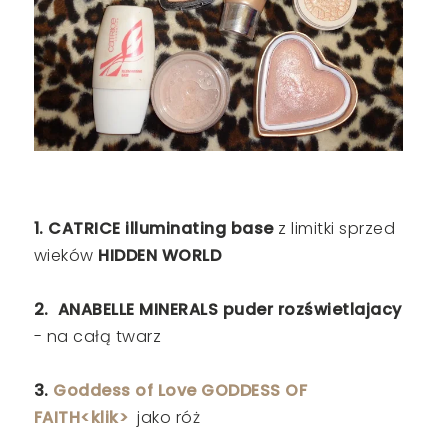
1. CATRICE illuminating base
z limitki sprzed
wieków
HIDDEN WORLD
2. ANABELLE MINERALS puder rozświetlajacy
- na całą twarz
3.
Goddess of Love GODDESS OF
FAITH<klik>
jako róż