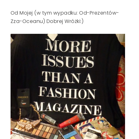
Od Mojej (w tym wypadku: Od-Prezentów-
Zza-Oceanu) Dobrej Wróżki:)