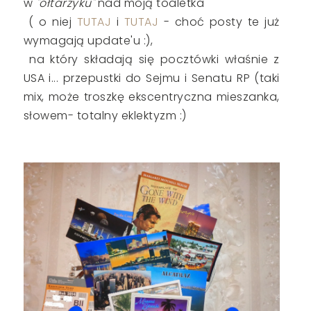
w
"ołtarzyku"
nad moją toaletka
( o niej
TUTAJ
i
TUTAJ
- choć posty te już
wymagają update'u :),
na który składają się pocztówki właśnie z
USA i... przepustki do Sejmu i Senatu RP (taki
mix, może troszkę ekscentryczna mieszanka,
słowem- totalny eklektyzm :)