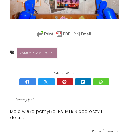
ZAKUPY KOSMETYCZNE
PODAJ DALEJ:
←
Nowszy post
Moja wieka pomyłka: PALMER'S pod oczy i
do ust
→
Poprzedni post