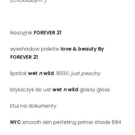
(chciałabym :)
Naszyjnik
FOREVER 21
eyeshadow palette
love & beauty By
FOREVER 21
lipstick
wet
n
wild
903C
just peachy
błyszczyk do ust
wet
n
wild
glassy gloss
Etui na dokumenty
NYC
smooth skin perfeting primer shade 684