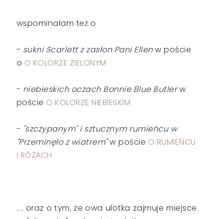
wspominałam też o
-
sukni Scarlett z zasłon Pani Ellen
w poście
o
O KOLORZE ZIELONYM
-
niebieskich oczach Bonnie Blue Butler
w
poście
O KOLORZE NIEBIESKIM
-
"szczypanym" i sztucznym rumieńcu w
"Przeminęło z wiatrem"
w poście
O RUMIEŃCU
I RÓŻACH
.... oraz o tym, że owa ulotka zajmuje miejsce