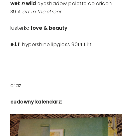
wet
n
wild
eyeshadow palette coloricon
391A
art in the street
lusterko
love & beauty
e.l.f
hypershine lipgloss 9014 flirt
oraz
cudowny kalendarz: