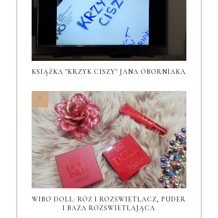
KSIĄŻKA "KRZYK CISZY" JANA OBORNIAKA
WIBO DOLL: RÓŻ I ROZŚWIETLACZ, PUDER
I BAZA ROZŚWIETLAJĄCA