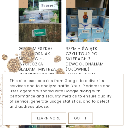
GDZIE MIESZKAŁ
RZYM - ŚWIĄTKI
JAN OBORNIAK :
CZYLI TOUR PO
SKÓRZEC -
SKLEPACH Z
WYCIECZKA
DEWOCJONALIAMI
ŚLADAMI MISTRZA.
(GŁÓWNIE).
ZMIENNICY KRZYK
FOTORELACJA
CISZY
This site uses cookies from Google to deliver its
services and to analyze traffic. Your IP address and
user-agent are shared with Google along with
performance and security metrics to ensure quality
of service, generate usage statistics, and to detect
and address abuse.
LEARN MORE
GOT IT