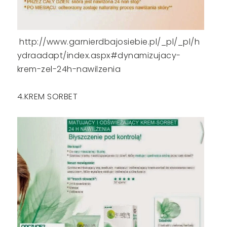
http://www.garnierdbajosiebie.pl/_pl/_pl/h
ydraadapt/index.aspx#dynamizujacy-
krem-zel-24h-nawilzenia
4.KREM SORBET