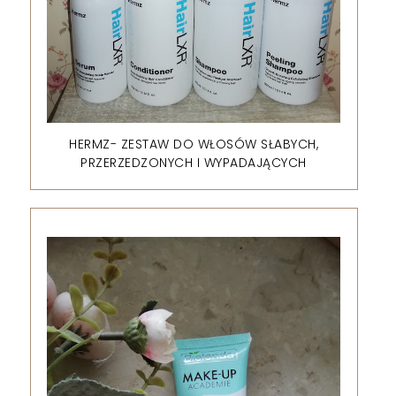
HERMZ- ZESTAW DO WŁOSÓW SŁABYCH,
PRZERZEDZONYCH I WYPADAJĄCYCH