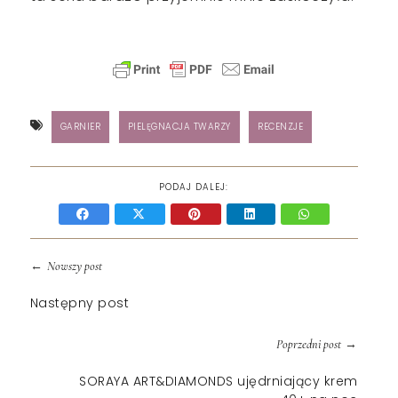
GARNIER
PIELĘGNACJA TWARZY
RECENZJE
PODAJ DALEJ:
←
Nowszy post
Następny post
→
Poprzedni post
SORAYA ART&DIAMONDS ujędrniający krem