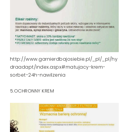
http://www.garnierdbajosiebie.pl/_pl/_pl/hy
draadapt/index.aspx#matujacy-krem-
sorbet-24h-nawilzenia
5.OCHRONNY KREM