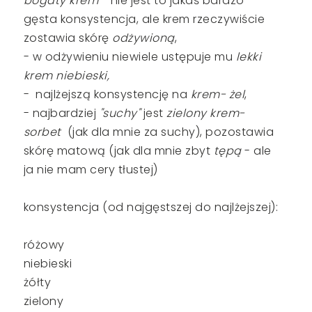
bogaty krem
-nie jest to jakaś bardzo
gęsta konsystencja, ale krem rzeczywiście
zostawia skórę
odżywioną
,
- w odżywieniu niewiele ustępuje mu
lekki
krem niebieski,
- najlżejszą konsystencję na
krem- żel
,
- najbardziej
"suchy"
jest
zielony krem-
sorbet
(jak dla mnie za suchy), pozostawia
skórę matową (jak dla mnie zbyt
tępą
- ale
ja nie mam cery tłustej)
konsystencja (od najgęstszej do najlżejszej):
różowy
niebieski
żółty
zielony