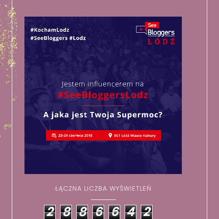
ŁĄCZNA LICZBA WYŚWIETLEŃ
2
8
8
6
6
4
2