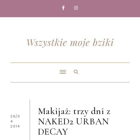
Wszystkie moje bziki
Makijaż: trzy dni z
26/0
NAKED2 URBAN
4
2014
DECAY