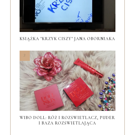
KSIĄŻKA "KRZYK CISZY" JANA OBORNIAKA
WIBO DOLL: RÓŻ I ROZŚWIETLACZ, PUDER
I BAZA ROZŚWIETLAJĄCA