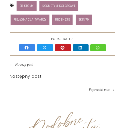
BB KREMY
KOSMETYKI KOLOROWE
PIELĘGNACJA TWARZY
RECENZJE
SKIN79
PODAJ DALEJ:
←
Nowszy post
Następny post
→
Poprzedni post