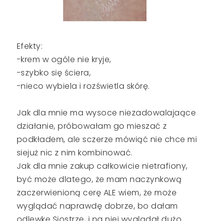
Efekty:
-krem w ogóle nie kryje,
-szybko się ściera,
-nieco wybiela i rozświetla skórę.
Jak dla mnie ma wysoce niezadowalajaące
działanie, próbowałam go mieszać z
podkładem, ale sczerze mówiąć nie chce mi
siejuż nic z nim kombinować.
Jak dla mnie zakup całkowicie nietrafiony,
być może dlatego, że mam naczynkową
zaczerwienioną cerę ALE wiem, że może
wyglądać naprawdę dobrze, bo dałam
odlewkę Siostrze, i na niej wyglądał dużo