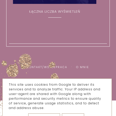
ŁĄCZNA LICZBA WYŚWIETLEŃ
KONTAKT/WSPÓŁPRACA
O MNIE
This site uses cookies from Google to deliver its
COPYRIGHT ©
WSZYSTKIE MOJE BZIKI
services and to analyze traffic. Your IP address and
BLOG DESIGN:
KAROGRAFIA.PL
user-agent are shared with Google along with
performance and security metrics to ensure quality
of service, generate usage statistics, and to detect
and address abuse.