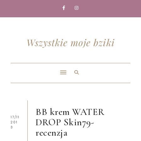
Wszystkie moje bziki
BB krem WATER
17/11
DROP Skin79-
201
3
recenzja