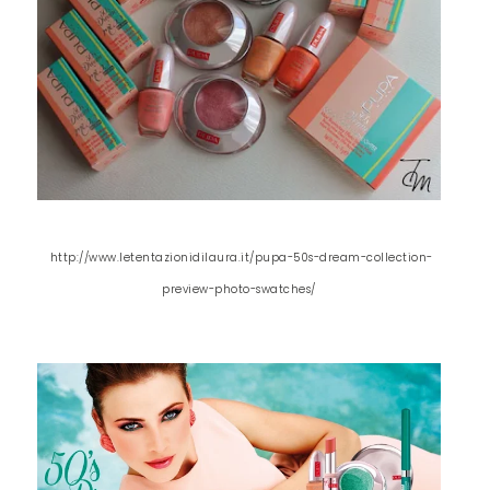
http://www.letentazionidilaura.it/pupa-50s-dream-collection-
preview-photo-swatches/