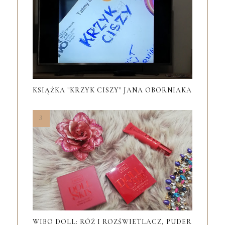
KSIĄŻKA "KRZYK CISZY" JANA OBORNIAKA
WIBO DOLL: RÓŻ I ROZŚWIETLACZ, PUDER