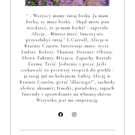
" - Wszyscy mamy tutaj bzika. Ja mam
bzika, ty masz bzika. - Skąd może pan
wiedzieć, że ja mam bzika? - zapytała
Alicja. - Musisz mieć. Inaczej nie
przyszłabyś tutaj." L.Carroll, Alicja w
Krainie Czarów. Interesuje mnie: życie.
Ludzie. Kolory. Tkaniny. Desenie. Obrazy.
Słowa. Faktury. Miejsca. Zapachy. Kształt.
Forma. Treść. Jedzenie i picie. Jeśli
ciekawość to pierwszy stopień do piekła -
ja stoję już na kolejnym. Lubię Alicję w
Krainie Czarów, pytać "dlaczego?", zachody
słońca, aksamit, fraszki, paradoksy, zapach
lawendy i sprawdzanie na własnej skórze.
Wszystko jest mi inspiracją.