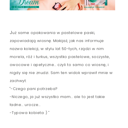
J
uż same opakowania w pastelowe paski,
zapowiadają wiosnę. Makijaż, jak nas informuje
nazwa kolekcji, w stylu lat 50
-
tych, rządzi w nim
morela, róż i turkus, wszystko pastelowe, soczyste,
owocowe i apetyczne... czyli to samo co wiosnę, i
nigdy się nie znudzi. Sam ten widok wprawił mnie w
zachwyt:
"-Czego pani potrzeba?
-Niczego, ja już wszystko mam... ale to jest takie
ładne... urocze...
-Typowa kobieta :) "