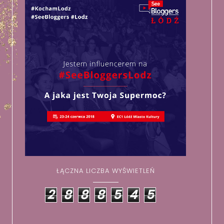
ŁĄCZNA LICZBA WYŚWIETLEŃ
2
8
8
8
5
4
5