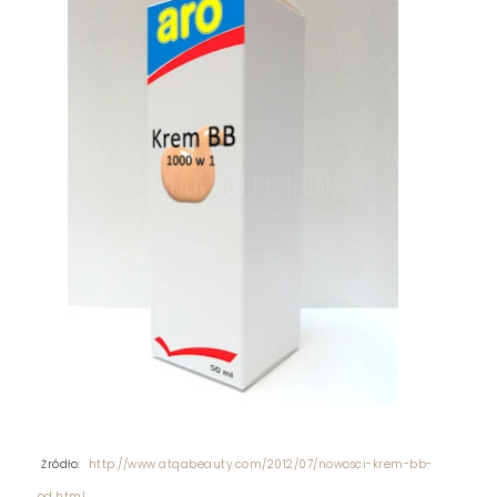
Żródło:
http://www.atqabeauty.com/2012/07/nowosci-krem-bb-
od.html