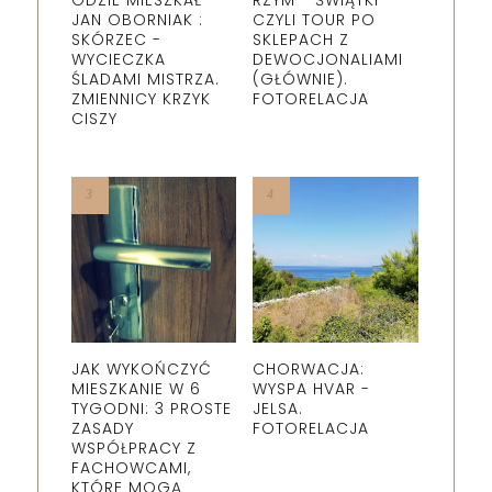
GDZIE MIESZKAŁ
RZYM - ŚWIĄTKI
JAN OBORNIAK :
CZYLI TOUR PO
SKÓRZEC -
SKLEPACH Z
WYCIECZKA
DEWOCJONALIAMI
ŚLADAMI MISTRZA.
(GŁÓWNIE).
ZMIENNICY KRZYK
FOTORELACJA
CISZY
JAK WYKOŃCZYĆ
CHORWACJA:
MIESZKANIE W 6
WYSPA HVAR -
TYGODNI: 3 PROSTE
JELSA.
ZASADY
FOTORELACJA
WSPÓŁPRACY Z
FACHOWCAMI,
KTÓRE MOGĄ