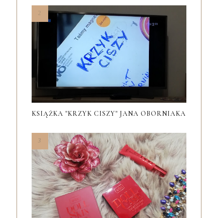
KSIĄŻKA "KRZYK CISZY" JANA OBORNIAKA