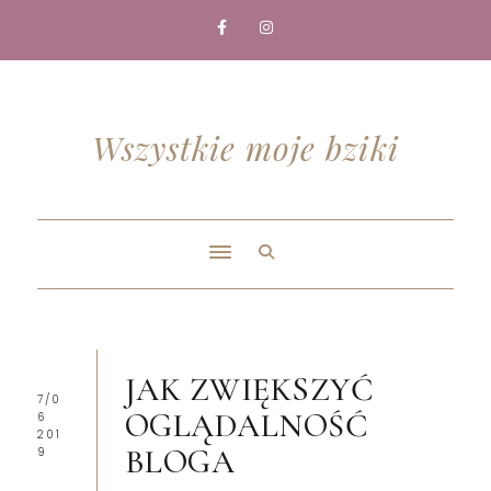
Wszystkie moje bziki
JAK ZWIĘKSZYĆ
7/0
OGLĄDALNOŚĆ
6
201
BLOGA
9