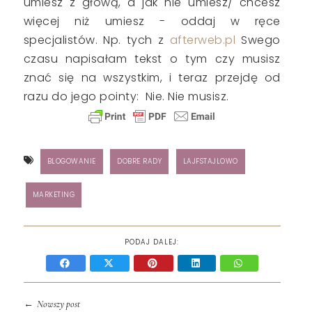
umiesz z głową, a jak nie umiesz/ chcesz
więcej niż umiesz - oddaj w ręce
specjalistów. Np. tych z
afterweb.pl
Swego
czasu napisałam tekst o tym czy musisz
znać się na wszystkim, i teraz przejdę od
razu do jego pointy: Nie. Nie musisz.
BLOGOWANIE
DOBRE RADY
LAJFSTAJLOWO
MARKETING
PODAJ DALEJ:
←
Nowszy post