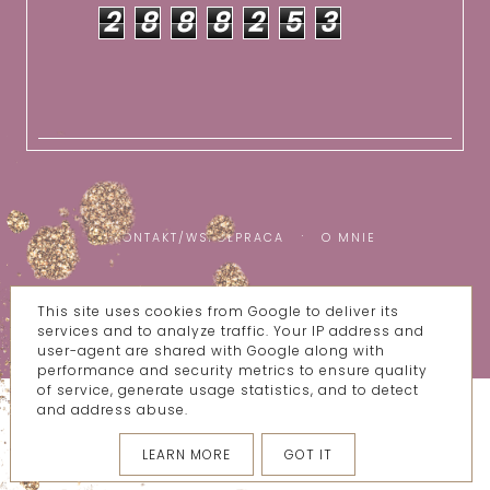
2
8
8
8
2
5
3
KONTAKT/WSPÓŁPRACA
O MNIE
This site uses cookies from Google to deliver its
COPYRIGHT ©
WSZYSTKIE MOJE BZIKI
services and to analyze traffic. Your IP address and
BLOG DESIGN:
KAROGRAFIA.PL
user-agent are shared with Google along with
performance and security metrics to ensure quality
of service, generate usage statistics, and to detect
and address abuse.
LEARN MORE
GOT IT