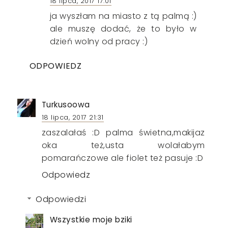
18 lipca, 2017 17:01
ja wyszłam na miasto z tą palmą :)
ale muszę dodać, że to było w
dzień wolny od pracy :)
ODPOWIEDZ
Turkusoowa
18 lipca, 2017 21:31
zaszalałaś :D palma świetna,makijaz
oka też,usta wolałabym
pomarańczowe ale fiolet też pasuje :D
Odpowiedz
Odpowiedzi
Wszystkie moje bziki